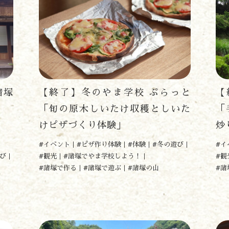
買う
観る
やま学校
開花情報
紅葉情報
神楽情報
森の風の記憶
諸塚
【終了】冬のやま学校 ぷらっと
【
アクセス
お問い合わせ
！
「旬の原木しいたけ収穫としいた
「
諸塚村観光協会について
けピザづくり体験」
炒
プライバシーポリシー
#イベント
#ピザ作り体験
#体験
#冬の遊び
#イ
び
#観光
#諸塚でやま学校しよう！
#観
#諸塚で作る
#諸塚で遊ぶ
#諸塚の山
#諸
諸塚村観光協会
〒883-1301
宮崎県東臼杵郡諸塚村家代3068しいたけの館21内
0982-65-0178
TEL: