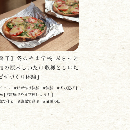
終了】冬のやま学校 ぷらっと
旬の原木しいたけ収穫としいた
ピザづくり体験」
ベント
#ピザ作り体験
#体験
#冬の遊び
光
#諸塚でやま学校しよう！
塚で作る
#諸塚で遊ぶ
#諸塚の山