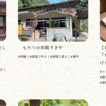
校し
もろつか和紙すきや
【
「
#体験
#諸塚で作る
#諸塚で遊ぶ
#通年
け
び
#イ
#観
#諸