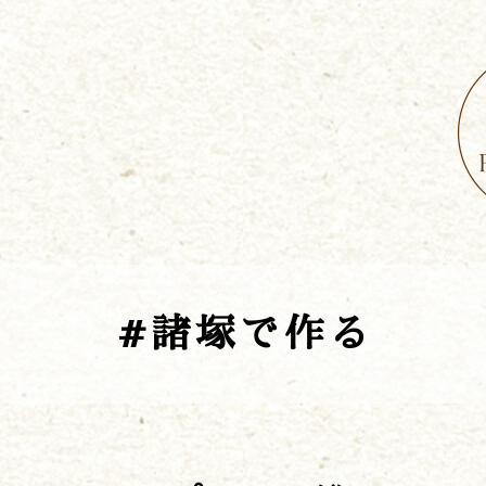
#諸塚で作る