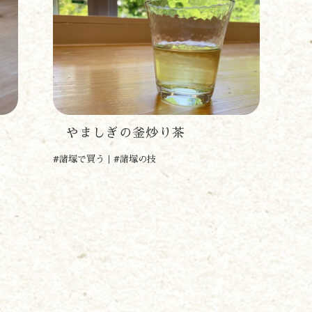
やましぎの釜炒り茶
#諸塚で買う
#諸塚の技