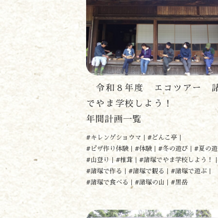
令和８年度 エコツアー 
でやま学校しよう
年間計画一覧
#キレンゲショウマ
#どんこ亭
#ピザ作り体験
#体験
#冬の遊び
#夏の遊
#山登り
#椎茸
#諸塚でやま学校しよう！
#諸塚で作る
#諸塚で観る
#諸塚で遊ぶ
#諸塚で食べる
#諸塚の山
#黒岳