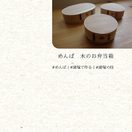
めんぱ 木のお弁当箱
#めんぱ
#諸塚で作る
#諸塚の技