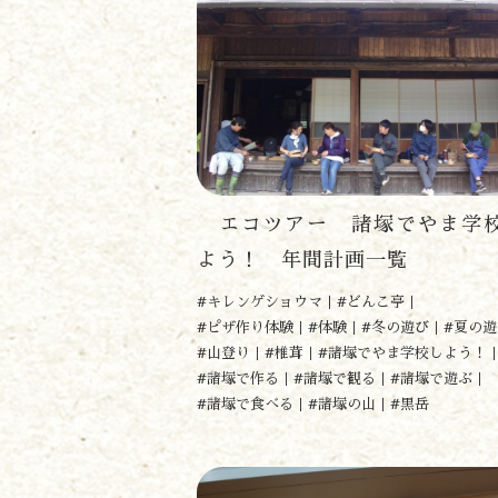
エコツアー 諸塚でやま学
よう！ 年間計画一覧
#キレンゲショウマ
#どんこ亭
#ピザ作り体験
#体験
#冬の遊び
#夏の遊
#山登り
#椎茸
#諸塚でやま学校しよう！
#諸塚で作る
#諸塚で観る
#諸塚で遊ぶ
#諸塚で食べる
#諸塚の山
#黒岳