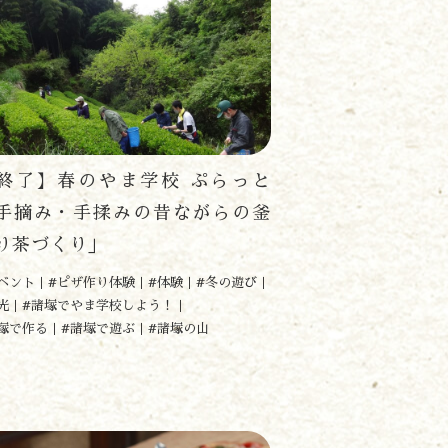
終了】春のやま学校 ぷらっと
手摘み・手揉みの昔ながらの釜
り茶づくり」
ベント
#ピザ作り体験
#体験
#冬の遊び
光
#諸塚でやま学校しよう！
塚で作る
#諸塚で遊ぶ
#諸塚の山