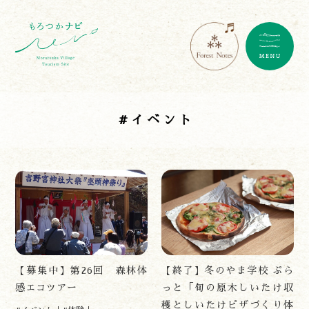
#イベント
【募集中】第26回 森林体
【終了】冬のやま学校 ぷら
感エコツアー
っと「旬の原木しいたけ収
穫としいたけピザづくり体