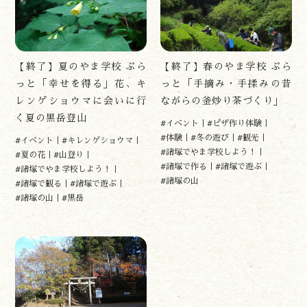
【終了】夏のやま学校 ぷら
【終了】春のやま学校 ぷら
っと「幸せを得る」花、キ
っと「手摘み・手揉みの昔
レンゲショウマに会いに行
ながらの釜炒り茶づくり」
く夏の黒岳登山
#イベント
#ピザ作り体験
#体験
#冬の遊び
#観光
#イベント
#キレンゲショウマ
#諸塚でやま学校しよう！
#夏の花
#山登り
#諸塚で作る
#諸塚で遊ぶ
#諸塚でやま学校しよう！
#諸塚の山
#諸塚で観る
#諸塚で遊ぶ
#諸塚の山
#黒岳