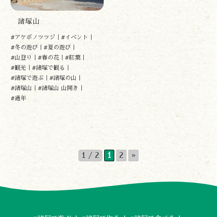
諸塚山
#アケボノツツジ
#イベント
#冬の遊び
#夏の遊び
#山登り
#春の花
#紅葉
#観光
#諸塚で観る
#諸塚で遊ぶ
#諸塚の山
#諸塚山
#諸塚山 山開き
#通年
1 / 2
1
2
»