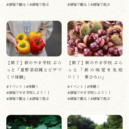
開花情報
#諸塚で観る
#諸塚で遊ぶ
#諸塚で観る
#諸塚で遊ぶ
紅葉情報
神楽情報
森の風の記憶
アクセス
お問い合わせ
諸塚村観光協会について
プライバシーポリシー
【終了】秋のやま学校 ぷら
【終了】秋のやま学校 ぷら
っと「夏野菜収穫とピザづ
っと「秋の味覚を先取
くり体験」
り！！ 栗ひろい」
諸塚村観光協会
〒883-1301
#イベント
#体験
#イベント
#体験
宮崎県東臼杵郡諸塚村家代3068しいたけの館21内
#諸塚でやま学校しよう！
#諸塚でやま学校しよう！
0982-65-0178
TEL:
#諸塚で観る
#諸塚で遊ぶ
#諸塚で観る
#諸塚で遊ぶ