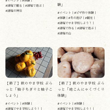
#イベント
#体験
験」
#諸塚で観る
#諸塚で遊ぶ
#諸塚の神社
#イベント
#ピザ作り体験
#体験
#冬の遊び
#観光
#諸塚でやま学校しよう！
#諸塚で作る
#諸塚で遊ぶ
#諸塚の山
遊ぶ
作る
食べる
【終了】秋のやま学校 ぷら
【終了】秋のやま学校 ぷら
泊まる
っと「柚子ちぎりと柚子こ
っと「地こんにゃくづくり
買う
しょう」
体験」
観る
#イベント
#体験
#イベント
#体験
やま学校
#諸塚でやま学校しよう！
#諸塚でやま学校しよう！