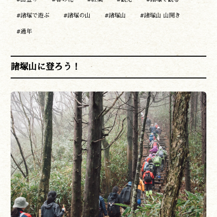
#諸塚で遊ぶ
#諸塚の山
#諸塚山
#諸塚山 山開き
#通年
諸塚山に登ろう！