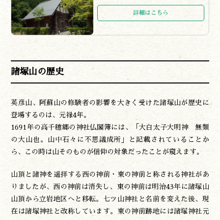
詳細はこちら
諸塚山の歴史
英彦山、阿蘇山の修験者の影響を大きく受けた諸塚山が歴史に
登場するのは、元禄4年。
1691年の高千穂郷の神社仏閣簿には、「大白太子大明神 無類
の大山也。山中石々に不思議成所」と記載されていることか
ら、この時は山そのものが信仰の対象だったことが窺えます。
山頂と諸神を遥拝する西の神前・東の神前と称される神社があ
りましたが、西の神前は消失し、東の神前は明治43年に諸塚山
山頂から立岩地区へと移転。七ツ山神社と名前を変えた後、現
在は諸塚神社と改称しています。東の神前跡地には諸塚神社元