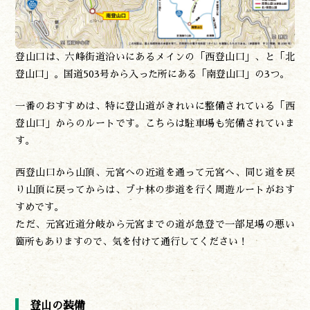
アクセス
お問い合わせ
諸塚村観光協会について
登山口は、六峰街道沿いにあるメインの「西登山口」、と「北
プライバシーポリシー
登山口」。国道503号から入った所にある「南登山口」の3つ。
一番のおすすめは、特に登山道がきれいに整備されている「西
登山口」からのルートです。こちらは駐車場も完備されていま
諸塚村観光協会
〒883-1301
す。
宮崎県東臼杵郡諸塚村家代3068しいたけの館21内
0982-65-0178
TEL:
西登山口から山頂、元宮への近道を通って元宮へ、同じ道を戻
り山頂に戻ってからは、ブナ林の歩道を行く周遊ルートがおす
すめです。
ただ、元宮近道分岐から元宮までの道が急登で一部足場の悪い
箇所もありますので、気を付けて通行してください！
登山の装備