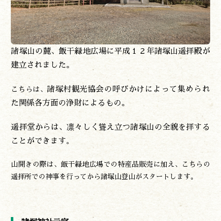
諸塚山の麓、飯干緑地広場に平成１２年諸塚山遥拝殿が
建立されました。
諸塚村観光協会の呼びかけによって集められ
こちらは、
た関係各方面の浄財によるもの。
遥拝堂からは、凛々しく聳え立つ諸塚山の全貌を拝する
ことができます
。
山開きの際は、飯干緑地広場での特産品販売に加え、こちらの
遥拝所での神事を行ってから諸塚山登山がスタートします。