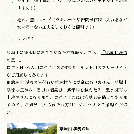
ライト（懐中電灯より、手をふさがないヘッドライトがお
すすめ！）
地図、登山マップ（ラミネートや密閉保存袋に入れるなど
水に濡れない工夫をしておくと便利です）
コンパス
諸塚山に登る時におすすめな宿泊施設がこちら、
「諸塚山 渓流
の里」
。
ロフト付の5人用ログハウスが3棟と、テント用のフリーサイト
がご用意してあります。
※諸塚山 渓流の里付近や諸塚村内に温泉はありません。諸塚山
渓流の里から一番近い温泉は、飯干峠を越えた先、五ヶ瀬町の
木地屋さんになります。ログハウスには浴槽も完備してありま
すので、お風呂に入られたい方はログハウスをご予約くださ
い。
諸塚山 渓流の里