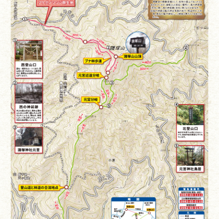
遊ぶ
作る
食べる
泊まる
買う
観る
やま学校
開花情報
紅葉情報
神楽情報
森の風の記憶