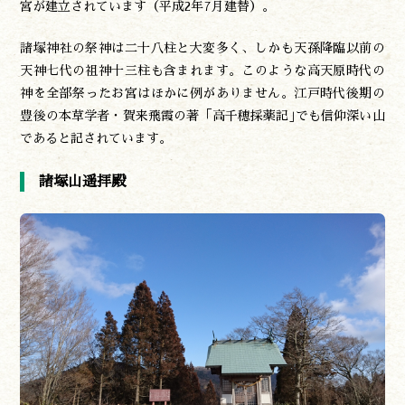
宮が建立されています（平成2年7月建替）。
諸塚神社の祭神は二十八柱と大変多く、しかも天孫降臨以前の
天神七代の祖神十三柱も含まれます。このような高天原時代の
神を全部祭ったお宮はほかに例がありません。江戸時代後期の
豊後の本草学者・賀来飛霞の著「高千穂採薬記｣でも信仰深い山
であると記されています。
諸塚山遥拝殿