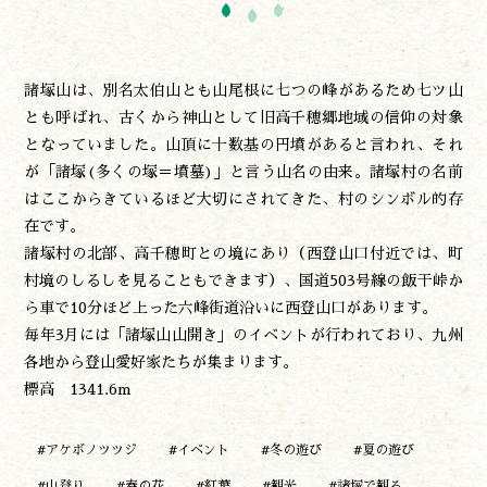
諸塚山は、別名太伯山とも山尾根に七つの峰があるため七ツ山
とも呼ばれ、古くから神山として旧高千穂郷地域の信仰の対象
となっていました。山頂に十数基の円墳があると言われ、それ
が「諸塚(多くの塚＝墳墓)」と言う山名の由来。諸塚村の名前
はここからきているほど大切にされてきた、村のシンボル的存
在です。
諸塚村の北部、高千穂町との境にあり（西登山口付近では、町
村境のしるしを見ることもできます）、国道503号線の飯干峠か
ら車で10分ほど上った六峰街道沿いに西登山口があります。
毎年3月には「諸塚山山開き」のイベントが行われており、九州
各地から登山愛好家たちが集まります。
標高 1341.6m
#アケボノツツジ
#イベント
#冬の遊び
#夏の遊び
#山登り
#春の花
#紅葉
#観光
#諸塚で観る