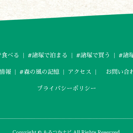
〒883-1301
宮崎県東臼杵郡諸塚村家代3068しいたけの館21内
0982-65-0178
TEL:
で食べる
#諸塚で泊まる
#諸塚で買う
#諸
情報
#森の風の記憶
アクセス
お問い合
プライバシーポリシー
Copyright © もろつかナビ All Rights Reserved.