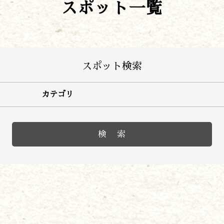
スポット一覧
作る
食べる
泊まる
買う
観る
スポット検索
やま学校
開花情報
カテゴリ
紅葉情報
神楽情報
森の風の記憶
アクセス
お問い合わせ
諸塚村観光協会について
プライバシーポリシー
諸塚村観光協会