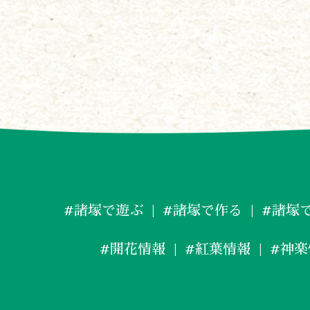
#諸塚で遊ぶ
#諸塚で作る
#諸塚
#開花情報
#紅葉情報
#神楽