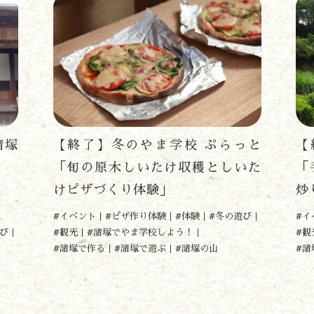
遊ぶ
作る
食べる
諸塚
【終了】冬のやま学校 ぷらっと
【
泊まる
！
「旬の原木しいたけ収穫としいた
「
買う
けピザづくり体験」
炒
観る
やま学校
#イベント
#ピザ作り体験
#体験
#冬の遊び
#イ
開花情報
び
#観光
#諸塚でやま学校しよう！
#観
#諸塚で作る
#諸塚で遊ぶ
#諸塚の山
#諸
紅葉情報
神楽情報
森の風の記憶
アクセス