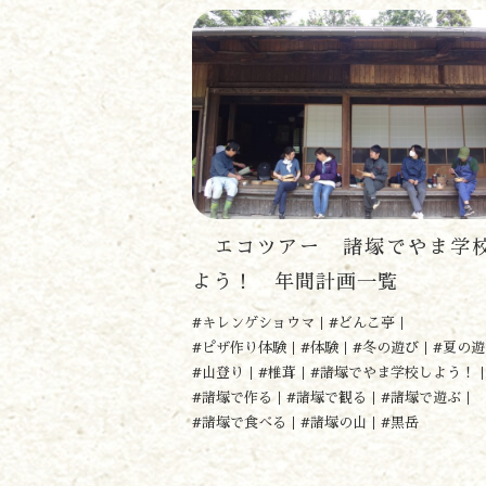
エコツアー 諸塚でやま学
よう！ 年間計画一覧
#キレンゲショウマ
#どんこ亭
#ピザ作り体験
#体験
#冬の遊び
#夏の遊
#山登り
#椎茸
#諸塚でやま学校しよう！
#諸塚で作る
#諸塚で観る
#諸塚で遊ぶ
#諸塚で食べる
#諸塚の山
#黒岳