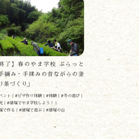
終了】春のやま学校 ぷらっと
手摘み・手揉みの昔ながらの釜
り茶づくり」
ベント
#ピザ作り体験
#体験
#冬の遊び
光
#諸塚でやま学校しよう！
塚で作る
#諸塚で遊ぶ
#諸塚の山