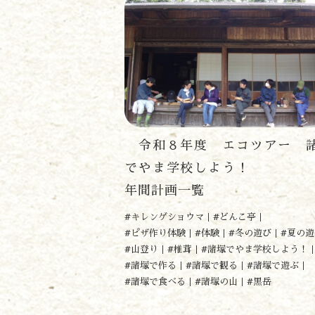
令和８年度 エコツアー 
でやま学校しよう
年間計画一覧
#キレンゲショウマ
#どんこ亭
#ピザ作り体験
#体験
#冬の遊び
#夏の遊
#山登り
#椎茸
#諸塚でやま学校しよう！
#諸塚で作る
#諸塚で観る
#諸塚で遊ぶ
#諸塚で食べる
#諸塚の山
#黒岳