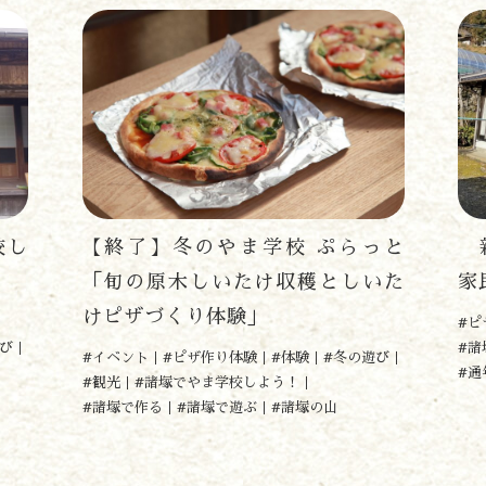
お問い合わせ
諸塚村観光協会について
プライバシーポリシー
諸塚村観光協会
〒883-1301
宮崎県東臼杵郡諸塚村家代3068しいたけの館21内
0982-65-0178
TEL:
校し
【終了】冬のやま学校 ぷらっと
新
「旬の原木しいたけ収穫としいた
家
けピザづくり体験」
#ピ
び
#諸
#イベント
#ピザ作り体験
#体験
#冬の遊び
#通
#観光
#諸塚でやま学校しよう！
#諸塚で作る
#諸塚で遊ぶ
#諸塚の山