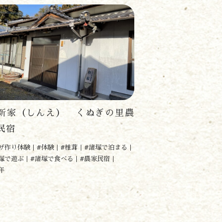
家（しんえ） くぬぎの里農
民宿
ザ作り体験
#体験
#椎茸
#諸塚で泊まる
塚で遊ぶ
#諸塚で食べる
#農家民宿
年