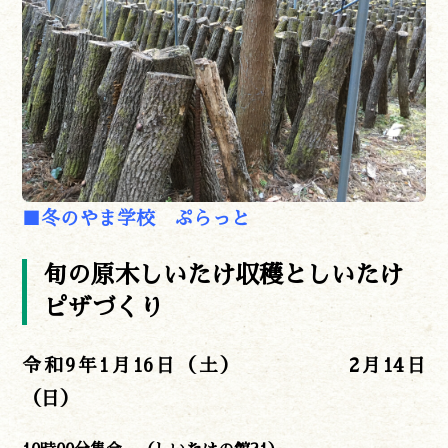
■冬のやま学校 ぷらっと
旬の原木しいたけ収穫としいたけ
ピザづくり
令和9
年1月16
日（土）
2月14日
（日）