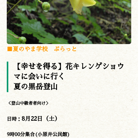
■夏のやま学校 ぷらっと
【幸せを得る】花キレンゲショウ
マに会いに行く
夏の黒岳登山
＜登山中級者者向け＞
8
月22日（土）
日時：
9時00分集合(小原井公民館)