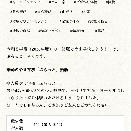
#キレンゲショウマ
#どんこ亭
#ピザ作り体験
#体験
#冬の遊び
#夏の遊び
#山登り
#椎茸
#諸塚でやま学校しよう！
#諸塚で作る
#諸塚で観る
#諸塚で遊ぶ
#諸塚で食べる
#諸塚の山
#黒岳
令和８年度（2026年度）の「諸塚でやま学校しよう！」は、
ぷらっと
やります。
季節のやま学校「ぷらっと」始動！
少人数やま学校「ぷらっと」。
最少4名～最大8名の少人数制で、日帰りですが、お一人ずつし
っかりたっぷり体験いただけるようになりました。
お一人でももちろん、ご家族やご友人とご参加ください。
最少催
4名（最大10名）
行人数