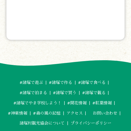
#諸塚で遊ぶ
#諸塚で作る
#諸塚で食べる
#諸塚で泊まる
#諸塚で買う
#諸塚で観る
#諸塚でやま学校しよう！
#開花情報
#紅葉情報
#神楽情報
#森の風の記憶
アクセス
お問い合わせ
諸塚村観光協会について
プライバシーポリシー