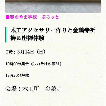
泊まる
買う
観る
■春のやま学校 ぷらっと
やま学校
開花情報
木工アクセサリー作りと金鶏寺祈
紅葉情報
祷＆座禅体験
神楽情報
森の風の記憶
アクセス
月14日（日）
日時：６
お問い合わせ
諸塚村観光協会について
10時00分集合（しいたけの館21）
プライバシーポリシー
15時30分解散
会場：木工所、金鶏寺
諸塚村観光協会
〒883-1301
宮崎県東臼杵郡諸塚村家代3068しいたけの館21内
0982-65-0178
TEL: