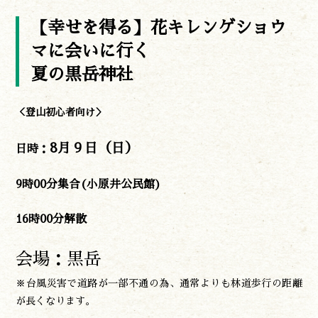
【幸せを得る】花キレンゲショウ
マに会いに行く
夏の黒岳神社
＜登山初心者向け＞
8
月９日（日）
日時：
9時00分集合(小原井公民館)
16時00分解散
会場：黒岳
※台風災害で道路が一部不通の為、通常よりも林道歩行の距離
が長くなります。