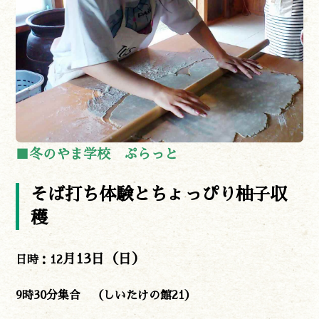
■冬のやま学校 ぷらっと
そば打ち体験とちょっぴり柚子収
穫
月13日（日）
日時：12
9時30分集合 （しいたけの館21）