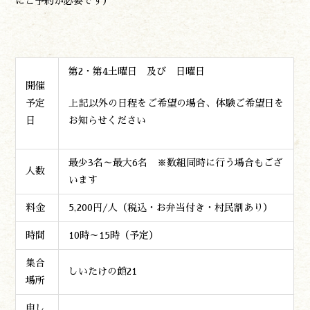
にご予約が必要です）
第2・第4土曜日 及び 日曜日
開催
予定
上記以外の日程をご希望の場合、体験ご希望日を
日
お知らせください
最少3名～最大6名 ※数組同時に行う場合もござ
人数
います
料金
5,200円/人（税込・お弁当付き・村民割あり）
時間
10時～15時（予定）
集合
しいたけの館21
場所
申し