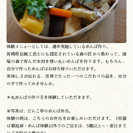
体験メニューとしては、通年実施しているめんぱ作り。
宮崎県伝統工芸士にも認定されている森の匠から教わって、諸
塚の森で育んだ木材を使い丸いめんぱを作ります。もちろん、
自分で作っためんぱはお持ち帰りいただけます。
美味しさが伝わる、世界でたった一つのこだわりの品を、自分
の手で作ってみませんか。
＊丸めんぱの作り方を体験していただきます。
※写真は、どんこ亭のめんぱ弁当。
体験の時は、こちらのお弁当をお楽しみいただけます。（容器
は要返却・めんぱ体験以外でのご注文は、5個以上～・前日まで