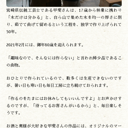
やま学校
開花情報
宮崎県伝統工芸士である甲斐さんは、17歳から林業に携わり
紅葉情報
「木だけは分かる」と、自ら山で集めた木を均一の厚さに削
神楽情報
り、茹でて曲げて留めるという工程を、独学で作り上げられて
森の風の記憶
50年。
アクセス
2021年2月には、御年80歳を迎えられます。
お問い合わせ
諸塚村観光協会について
「趣味なので、そんなには作らない」と言われ稀少品であるこ
プライバシーポリシー
の曲物。
おひとりで作られているので、数多くは生産できないのです
諸塚村観光協会
が、暑い日も寒い日も毎日工房に立ち続けておられます。
〒883-1301
宮崎県東臼杵郡諸塚村家代3068しいたけの館21内
0982-65-0178
「作るのをたまにはお休みしてもいいんですよ」とお声かけす
TEL:
るのですが、「待ってるお客さんがいるから」と、毎日楽しそ
うです。
お酒と奥様が大好きな甲斐さんの作品には、オリジナルのマー