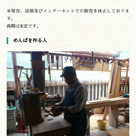
※現在、店頭及びインターネットでの販売を休止しておりま
す。
再開は未定です。
めんぱを作る人
遊ぶ
作る
食べる
泊まる
買う
観る