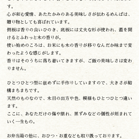
す。
心が和む愛情、あたたかみのある美味しさが伝わるめんぱは、
贈り物としても喜ばれています。
側板は香りの良いひのき、底板には丈夫な杉が使われ、蓋を開
けるとふわっと木の香りが。
使い始めのころは、お米にも木の香りが移りなんだか味まで変
わったような感じがします。
香りはそのうちに落ち着いてきますが、ご飯の美味しさは変わ
りません。
ひとつひとつ型に嵌めずに手作りしていますので、大きさが結
構まちまちです。
天然のものなので、木目の出方や色、模様もひとつひとつ違い
ます。
ここに、あなただけの傷や割れ、黒ずみなどの個性が刻まれて
いく一生もの。
お弁当箱の他に、おひつ・お重なども取り扱っております。