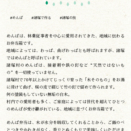
#めんぱ
#諸塚で作る
#諸塚の技
めんぱは、林業従事者を中心に愛用されてきた、地域に伝わる
お弁当箱です。
地域によっては、わっぱ、曲げわっぱとも呼ばれますが、諸塚
ではめんぱと呼ばれています。
諸塚村のめんぱは、接着剤や鉄の釘など“天然ではないも
の”を一切使っていません。
諸塚村で70年以上かけてじっくり育った「木そのもの」をお湯
に浸けて曲げ、桜の皮で綴じて竹の釘で留めて作られます。
何の塗装もしていない無垢の白木。
村内での愛用者も多く、ご家庭によっては世代を超えてひとつ
のめんぱが受け継がれている、地域に息づくお弁当箱です。
めんぱ弁当は、木が水分を吸収してくれることから、ご飯のべ
とつきやかわきがなく、香りとぬくもりで美味しくいただけま