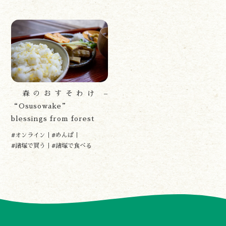
諸塚村観光協会
〒883-1301
宮崎県東臼杵郡諸塚村家代3068しいたけの館21内
0982-65-0178
TEL:
森のおすそわけ –
“Osusowake”
blessings from forest
#オンライン
#めんぱ
#諸塚で買う
#諸塚で食べる