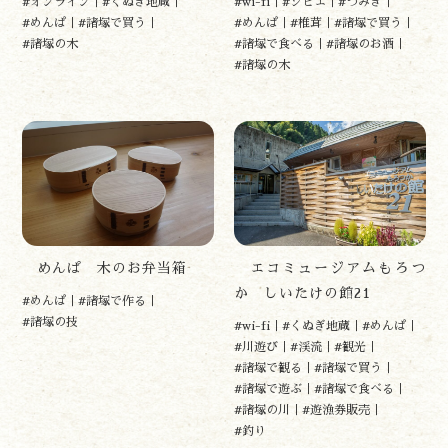
#オンライン
#くぬぎ地蔵
#wi-fi
#ジビエ
#つみき
#めんぱ
#諸塚で買う
#めんぱ
#椎茸
#諸塚で買う
遊ぶ
#諸塚の木
#諸塚で食べる
#諸塚のお酒
作る
#諸塚の木
食べる
泊まる
買う
観る
やま学校
開花情報
紅葉情報
めんぱ 木のお弁当箱
エコミュージアムもろつ
神楽情報
か しいたけの館21
森の風の記憶
#めんぱ
#諸塚で作る
アクセス
#諸塚の技
#wi-fi
#くぬぎ地蔵
#めんぱ
お問い合わせ
#川遊び
#渓流
#観光
諸塚村観光協会について
#諸塚で観る
#諸塚で買う
#諸塚で遊ぶ
#諸塚で食べる
プライバシーポリシー
#諸塚の川
#遊漁券販売
#釣り