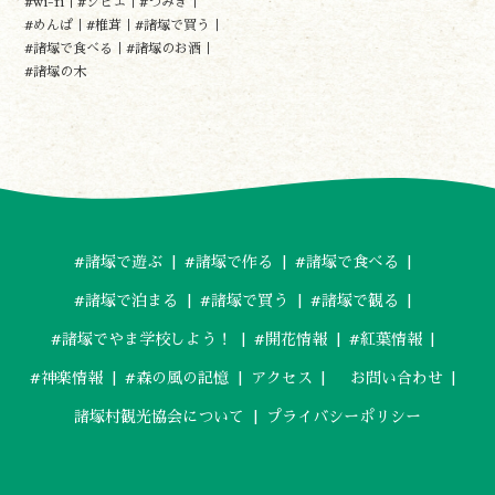
#wi-fi
#ジビエ
#つみき
やま学校
#めんぱ
#椎茸
#諸塚で買う
開花情報
#諸塚で食べる
#諸塚のお酒
紅葉情報
#諸塚の木
神楽情報
森の風の記憶
アクセス
お問い合わせ
諸塚村観光協会について
プライバシーポリシー
#諸塚で遊ぶ
#諸塚で作る
#諸塚で食べる
#諸塚で泊まる
#諸塚で買う
#諸塚で観る
諸塚村観光協会
#諸塚でやま学校しよう！
#開花情報
#紅葉情報
〒883-1301
宮崎県東臼杵郡諸塚村家代3068しいたけの館21内
#神楽情報
#森の風の記憶
アクセス
お問い合わせ
0982-65-0178
TEL:
諸塚村観光協会について
プライバシーポリシー