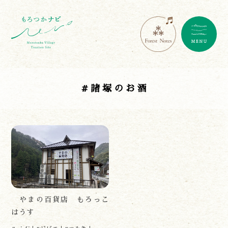
#諸塚のお酒
遊ぶ
作る
食べる
泊まる
やまの百貨店 もろっこ
買う
はうす
観る