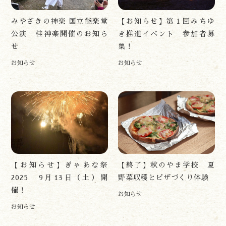
アクセス
お問い合わせ
みやざきの神楽 国立能楽堂
【お知らせ】第１回みちゆ
諸塚村観光協会について
公演 桂神楽開催のお知ら
き推進イベント 参加者募
プライバシーポリシー
せ
集！
お知らせ
お知らせ
諸塚村観光協会
〒883-1301
宮崎県東臼杵郡諸塚村家代3068しいたけの館21内
0982-65-0178
TEL:
【お知らせ】ぎゃあな祭
【終了】秋のやま学校 夏
2025 9月13日（土）開
野菜収穫とピザづくり体験
催！
お知らせ
お知らせ