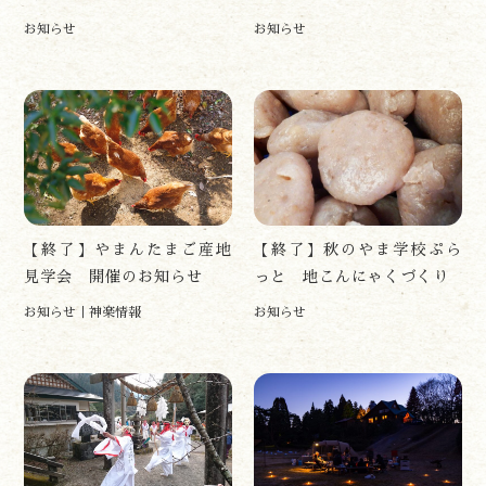
お知らせ
お知らせ
遊ぶ
作る
食べる
【終了】やまんたまご産地
【終了】秋のやま学校ぷら
泊まる
見学会 開催のお知らせ
っと 地こんにゃくづくり
買う
お知らせ
神楽情報
お知らせ
観る
やま学校
開花情報
紅葉情報
神楽情報
森の風の記憶