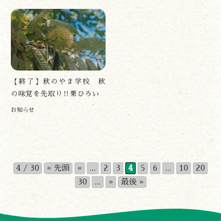
【終了】秋のやま学校 秋
の味覚を先取り‼栗ひろい
お知らせ
4 / 30
« 先頭
«
...
2
3
4
5
6
...
10
20
30
...
»
最後 »