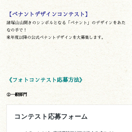
諸塚村観光協会
〒883-1301
宮崎県東臼杵郡諸塚村家代3068しいたけの館21内
【ペナントデザインコンテスト】
0982-65-0178
TEL:
諸塚山山開きのシンボルとなる「ペナント」のデザインをあた
なの手で！
来年度以降の公式ペナントデザインを大募集します。
《フォトコンテスト応募方法》
①一般部門