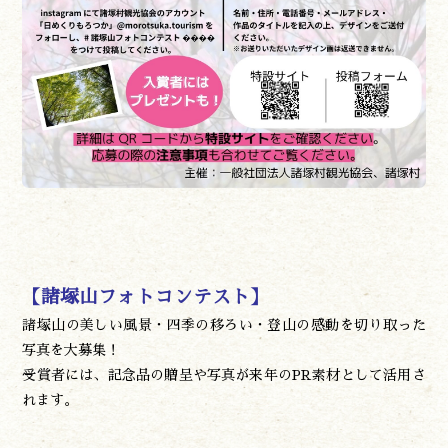
遊ぶ
作る
食べる
泊まる
買う
観る
やま学校
開花情報
紅葉情報
神楽情報
森の風の記憶
【諸塚山フォトコンテスト】
アクセス
お問い合わせ
諸塚山の美しい風景・四季の移ろい・登山の感動を切り取った
諸塚村観光協会について
写真を大募集！
プライバシーポリシー
受賞者には、記念品の贈呈や写真が来年のPR素材として活用さ
れます。