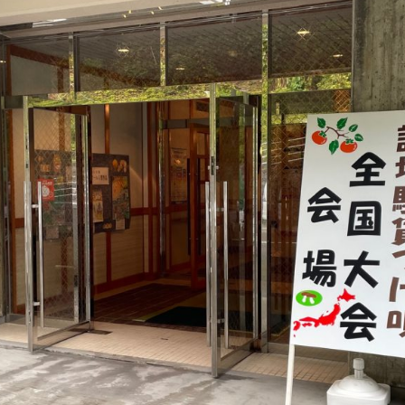
遊ぶ
作る
食べる
泊まる
買う
観る
やま学校
開花情報
紅葉情報
神楽情報
森の風の記憶