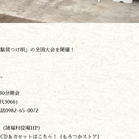
アクセス
お問い合わせ
諸塚村観光協会について
プライバシーポリシー
塚駄賃つけ唄」の全国大会を開催！
諸塚村観光協会
〒883-1301
宮崎県東臼杵郡諸塚村家代3068しいたけの館21内
0982-65-0178
TEL:
す。
30分開会
3066)
82-65-0072
（諸塚村役場HP）
CD＆カセットはこちら！（もろつかストア）