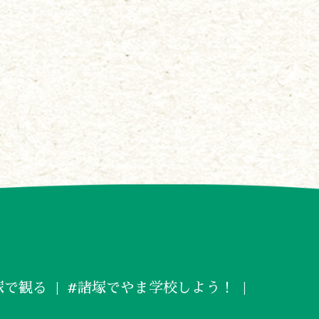
塚で観る
#諸塚でやま学校しよう！