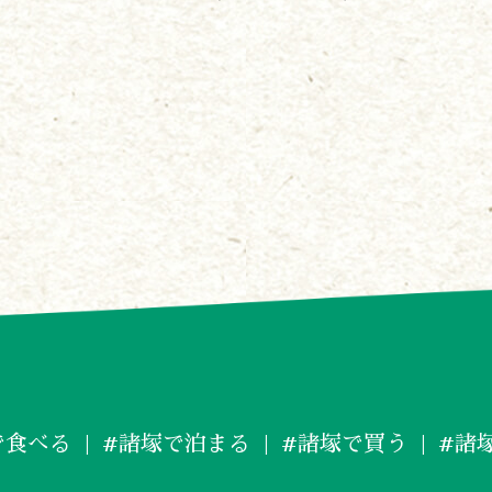
で食べる
#諸塚で泊まる
#諸塚で買う
#諸