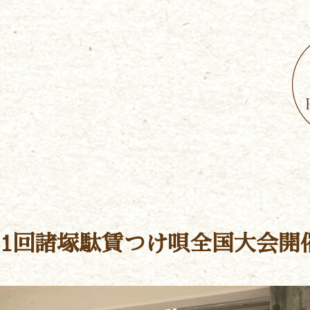
21回諸塚駄賃つけ唄全国大会開