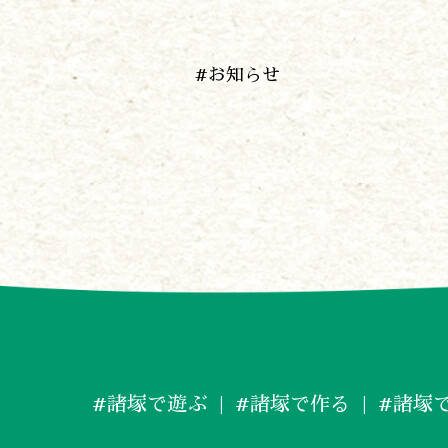
#お知らせ
#諸塚で遊ぶ
#諸塚で作る
#諸塚