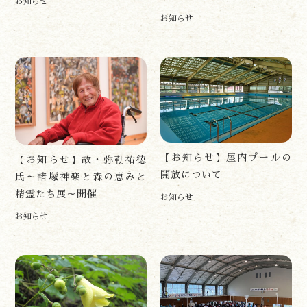
お知らせ
お知らせ
遊ぶ
作る
【お知らせ】屋内プールの
【お知らせ】故・弥勒祐徳
食べる
開放について
氏～諸塚神楽と森の恵みと
泊まる
精霊たち展～開催
お知らせ
買う
お知らせ
観る
やま学校
開花情報
紅葉情報
神楽情報
森の風の記憶