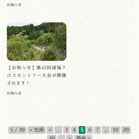
お知らせ
【お知らせ】第22回諸塚ク
ロスカントリー大会が開催
されます！
お知らせ
5 / 30
« 先頭
«
...
3
4
5
6
7
...
10
20
30
...
»
最後 »