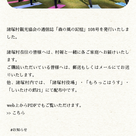
泊まる
買う
観る
やま学校
諸塚村観光協会の通信誌「森の風の記憶」108号を発行いたしま
開花情報
した。
紅葉情報
諸塚村在住の皆様へは、村報と一緒に各ご家庭へお届けいたし
神楽情報
ます。
森の風の記憶
ご購読いただいている皆様へは、郵送もしくはメールにてお送
アクセス
りいたします。
お問い合わせ
他、諸塚村内では、「諸塚村役場」・「もろっこはうす」・
諸塚村観光協会について
「しいたけの館21」にて配布中です。
プライバシーポリシー
web上からPDFでもご覧いただけます。
>> こちら
諸塚村観光協会
〒883-1301
宮崎県東臼杵郡諸塚村家代3068しいたけの館21内
#お知らせ
0982-65-0178
TEL: