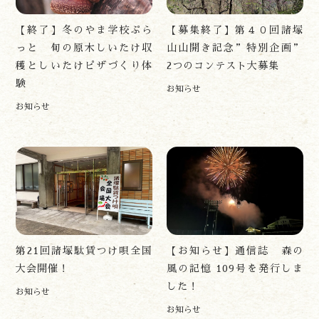
アクセス
【終了】冬のやま学校ぷら
【募集終了】第４０回諸塚
お問い合わせ
っと 旬の原木しいたけ収
山山開き記念”特別企画”
諸塚村観光協会について
穫としいたけピザづくり体
2つのコンテスト大募集
プライバシーポリシー
験
お知らせ
お知らせ
諸塚村観光協会
〒883-1301
宮崎県東臼杵郡諸塚村家代3068しいたけの館21内
0982-65-0178
TEL:
第21回諸塚駄賃つけ唄全国
【お知らせ】通信誌 森の
大会開催！
風の記憶 109号を発行しま
した！
お知らせ
お知らせ