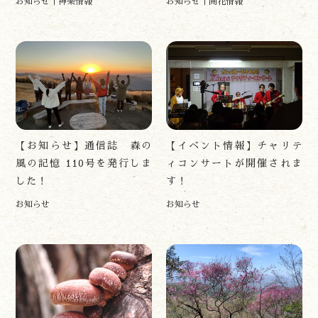
お知らせ
神楽情報
お知らせ
開花情報
遊ぶ
【お知らせ】通信誌 森の
【イベント情報】チャリテ
作る
風の記憶 110号を発行しま
ィコンサートが開催されま
食べる
した！
す！
泊まる
お知らせ
お知らせ
買う
観る
やま学校
開花情報
紅葉情報
神楽情報
森の風の記憶