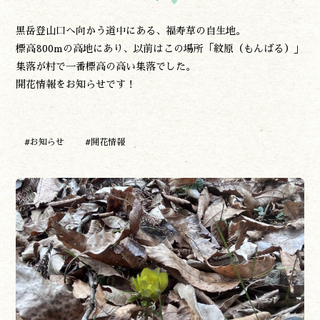
黒岳登山口へ向かう道中にある、福寿草の自生地。
標高800mの高地にあり、以前はこの場所「紋原（もんばる）」
集落が村で一番標高の高い集落でした。
開花情報をお知らせです！
遊ぶ
作る
#お知らせ
#開花情報
食べる
泊まる
買う
観る
やま学校
開花情報
紅葉情報
神楽情報
森の風の記憶
アクセス