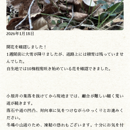
お問い合わせ
諸塚村観光協会について
プライバシーポリシー
2026年1月18日
開花を確認しました！
諸塚村観光協会
〒883-1301
1週間前に大雪が降りましたが、道路上には積雪は残っていませ
宮崎県東臼杵郡諸塚村家代3068しいたけの館21内
0982-65-0178
んでした。
TEL:
自生地では10株程度咲き始めている花を確認できました。
小原井の集落を抜けてから現地までは、離合が難しい細く荒い
道が続きます。
落石や道の凹凸、対向車に気をつけながらゆっくりとお進みく
ださい。
冬場の山道のため、凍結の恐れもございます。十分にお気を付