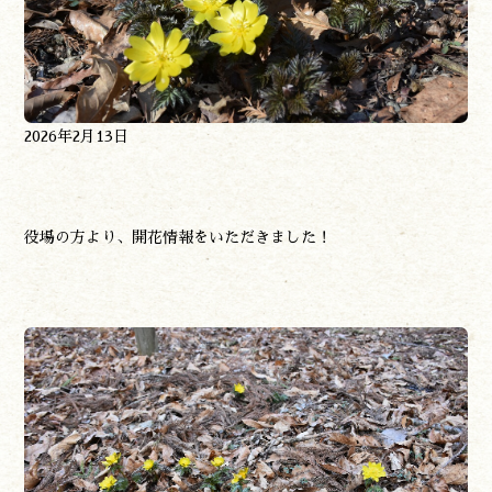
作る
食べる
泊まる
買う
観る
2026年2月13日
やま学校
開花情報
紅葉情報
神楽情報
役場の方より、開花情報をいただきました！
森の風の記憶
アクセス
お問い合わせ
諸塚村観光協会について
プライバシーポリシー
諸塚村観光協会
〒883-1301