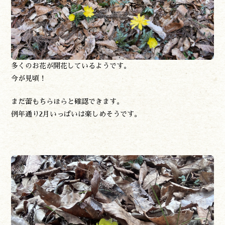
宮崎県東臼杵郡諸塚村家代3068しいたけの館21内
0982-65-0178
TEL:
多くのお花が開花しているようです。
今が見頃！
まだ蕾もちらほらと確認できます。
例年通り2月いっぱいは楽しめそうです。