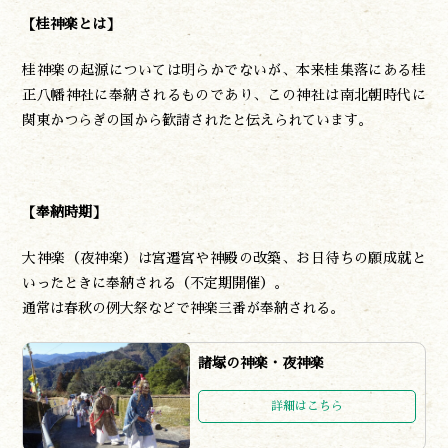
【桂神楽とは】
桂神楽の起源については明らかでないが、本来桂集落にある桂
正八幡神社に奉納されるものであり、この神社は南北朝時代に
関東かつらぎの国から歓請されたと伝えられています。
【奉納時期】
大神楽（夜神楽）は宮遷宮や神殿の改築、お日待ちの願成就と
いったときに奉納される（不定期開催）。
通常は春秋の例大祭などで神楽三番が奉納される。
諸塚の神楽・夜神楽
詳細はこちら