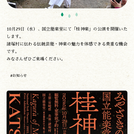
10月29日（水）、国立能楽堂にて「桂神楽」の公演を開催いた
します。
諸塚村に伝わる伝統芸能・神楽の魅力を体感できる貴重な機会
です。
みなさんぜひご来場ください。
#お知らせ
遊ぶ
作る
食べる
泊まる
買う
観る