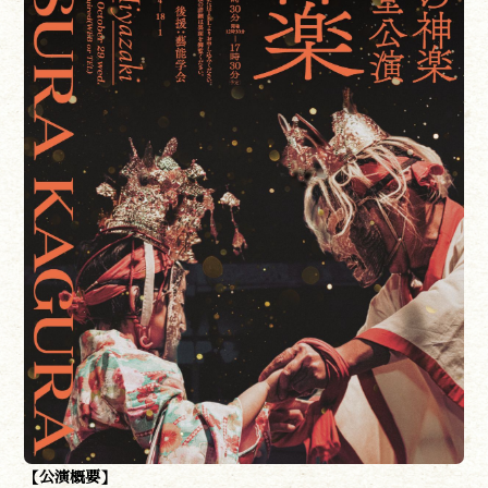
やま学校
開花情報
紅葉情報
神楽情報
森の風の記憶
アクセス
お問い合わせ
諸塚村観光協会について
プライバシーポリシー
諸塚村観光協会
〒883-1301
宮崎県東臼杵郡諸塚村家代3068しいたけの館21内
0982-65-0178
TEL:
【公演概要】