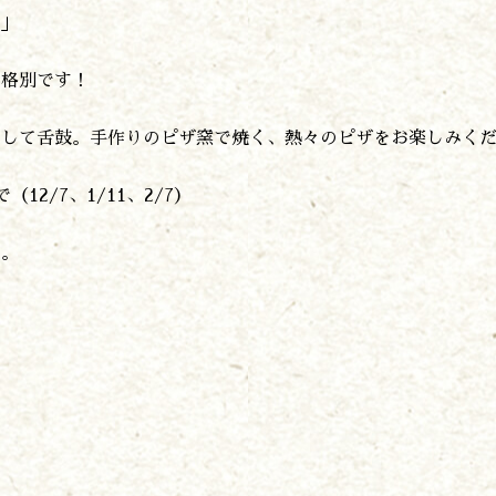
り」
は格別です！
にして舌鼓。手作りのピザ窯で焼く、熱々のピザをお楽しみく
2/7、1/11、2/7）
す。