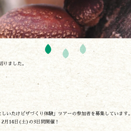
神楽情報
森の風の記憶
アクセス
お問い合わせ
諸塚村観光協会について
プライバシーポリシー
締め切りました。
諸塚村観光協会
〒883-1301
宮崎県東臼杵郡諸塚村家代3068しいたけの館21内
0982-65-0178
TEL:
としいたけピザづくり体験」ツアーの参加者を募集しています
、2月14日(土)の3日間開催！