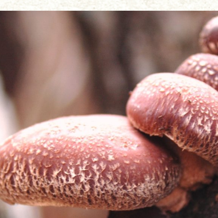
遊ぶ
作る
食べる
泊まる
買う
観る
やま学校
開花情報
紅葉情報