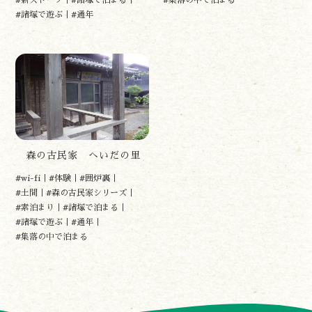
#諸塚で遊ぶ
#通年
諸塚村観光協会
〒883-1301
宮崎県東臼杵郡諸塚村家代3068しいたけの館21内
0982-65-0178
TEL:
森の古民家 へいだの里
#wi-fi
#体験
#囲炉裏
#土間
#森の古民家シリーズ
#素泊まり
#諸塚で泊まる
#諸塚で遊ぶ
#通年
#集落の中で泊まる