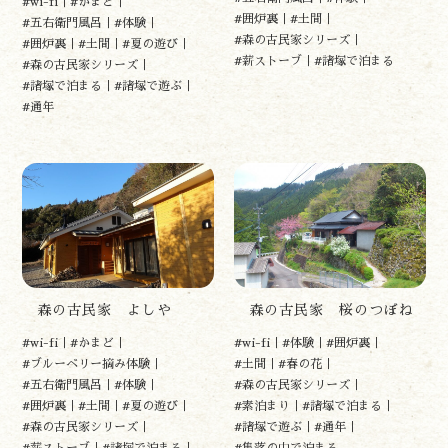
#wi-fi
#かまど
#囲炉裏
#土間
#五右衛門風呂
#体験
#森の古民家シリーズ
#囲炉裏
#土間
#夏の遊び
遊ぶ
#薪ストーブ
#諸塚で泊まる
#森の古民家シリーズ
作る
#諸塚で泊まる
#諸塚で遊ぶ
食べる
#通年
泊まる
買う
観る
やま学校
開花情報
紅葉情報
神楽情報
森の風の記憶
森の古民家 よしや
森の古民家 桜のつぼね
アクセス
#wi-fi
#かまど
#wi-fi
#体験
#囲炉裏
お問い合わせ
#ブルーベリー摘み体験
#土間
#春の花
諸塚村観光協会について
#五右衛門風呂
#体験
#森の古民家シリーズ
#囲炉裏
#土間
#夏の遊び
#素泊まり
#諸塚で泊まる
プライバシーポリシー
#森の古民家シリーズ
#諸塚で遊ぶ
#通年
#薪ストーブ
#諸塚で泊まる
#集落の中で泊まる