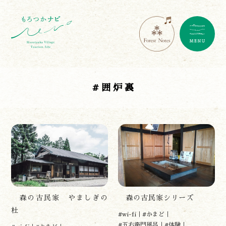
#囲炉裏
森の古民家 やましぎの
森の古民家シリーズ
杜
#wi-fi
#かまど
#五右衛門風呂
#体験