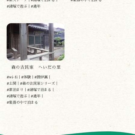
#諸塚で遊ぶ
#通年
諸塚村観光協会
〒883-1301
宮崎県東臼杵郡諸塚村家代3068しいたけの館21内
0982-65-0178
TEL:
森の古民家 へいだの里
#wi-fi
#体験
#囲炉裏
#土間
#森の古民家シリーズ
#素泊まり
#諸塚で泊まる
#諸塚で遊ぶ
#通年
#集落の中で泊まる