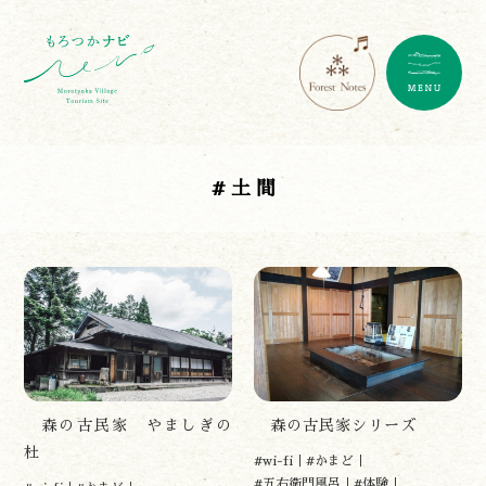
#土間
森の古民家 やましぎの
森の古民家シリーズ
杜
#wi-fi
#かまど
#五右衛門風呂
#体験