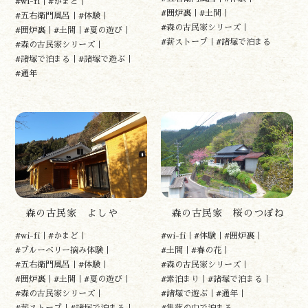
#wi-fi
#かまど
#囲炉裏
#土間
#五右衛門風呂
#体験
#森の古民家シリーズ
#囲炉裏
#土間
#夏の遊び
遊ぶ
#薪ストーブ
#諸塚で泊まる
#森の古民家シリーズ
作る
#諸塚で泊まる
#諸塚で遊ぶ
食べる
#通年
泊まる
買う
観る
やま学校
開花情報
紅葉情報
神楽情報
森の風の記憶
森の古民家 よしや
森の古民家 桜のつぼね
アクセス
#wi-fi
#かまど
#wi-fi
#体験
#囲炉裏
お問い合わせ
#ブルーベリー摘み体験
#土間
#春の花
諸塚村観光協会について
#五右衛門風呂
#体験
#森の古民家シリーズ
#囲炉裏
#土間
#夏の遊び
#素泊まり
#諸塚で泊まる
プライバシーポリシー
#森の古民家シリーズ
#諸塚で遊ぶ
#通年
#薪ストーブ
#諸塚で泊まる
#集落の中で泊まる