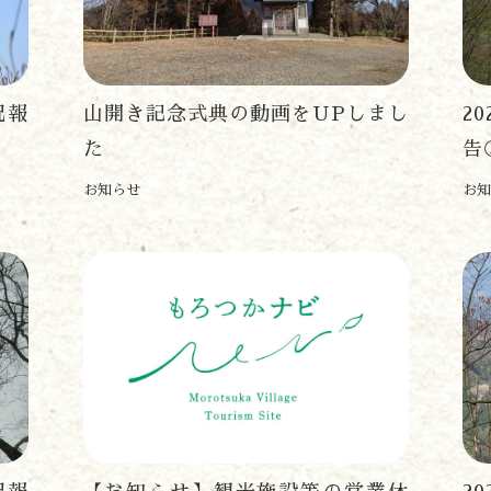
森の風の記憶
アクセス
お問い合わせ
諸塚村観光協会について
況報
山開き記念式典の動画をUPしまし
2
プライバシーポリシー
た
告
お知らせ
お知
諸塚村観光協会
〒883-1301
宮崎県東臼杵郡諸塚村家代3068しいたけの館21内
0982-65-0178
TEL: