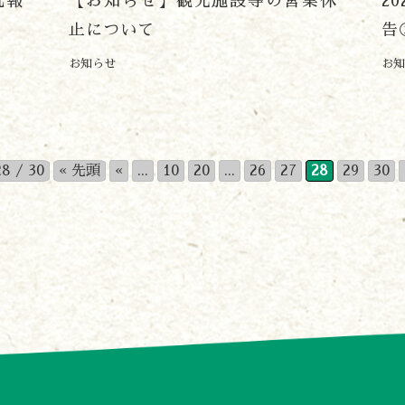
況報
【お知らせ】観光施設等の営業休
2
止について
告
お知らせ
お知
28 / 30
« 先頭
«
...
10
20
...
26
27
28
29
30