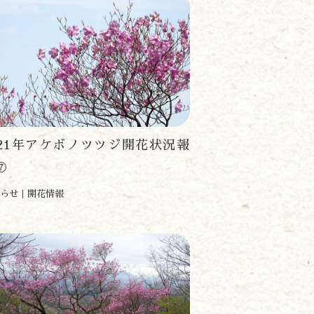
021年アケボノツツジ開花状況報
⑦
らせ
開花情報