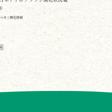
021年アケボノツツジ開花状況報
③
らせ
開花情報
»