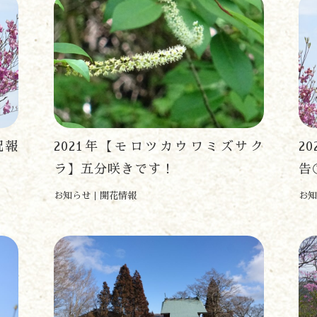
況報
2021年【モロツカウワミズサク
2
遊ぶ
作る
ラ】五分咲きです！
告
食べる
お知らせ
開花情報
お知
泊まる
買う
観る
やま学校
開花情報
紅葉情報
神楽情報