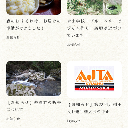
アクセス
お問い合わせ
諸塚村観光協会について
森のおすそわけ、お届けの
やま学校「ブルーベリーで
プライバシーポリシー
準備ができました！
ジャム作り」締切が近づい
ています！
お知らせ
お知らせ
諸塚村観光協会
〒883-1301
宮崎県東臼杵郡諸塚村家代3068しいたけの館21内
0982-65-0178
TEL:
【お知らせ】遊漁券の販売
【お知らせ】第22回九州玉
について
入れ選手権大会の中止
お知らせ
お知らせ