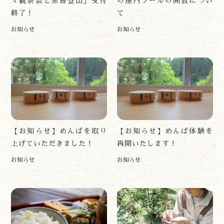
マ観察会と黒岳登山」受付
の屋内プールの開放につい
終了！
て
お知らせ
お知らせ
遊ぶ
作る
食べる
泊まる
【お知らせ】めんぱを取り
【お知らせ】めんぱ体験を
買う
上げていただきました！
再開いたします！
観る
お知らせ
お知らせ
やま学校
開花情報
紅葉情報
神楽情報
森の風の記憶