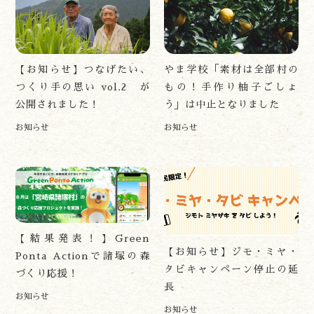
アクセス
お問い合わせ
諸塚村観光協会について
プライバシーポリシー
【お知らせ】つなげたい、
やま学校「素材は全部村の
つくり手の思い vol.2 が
もの！手作り柚子ごしょ
公開されました！
う」は中止となりました
お知らせ
お知らせ
諸塚村観光協会
〒883-1301
宮崎県東臼杵郡諸塚村家代3068しいたけの館21内
0982-65-0178
TEL:
【結果発表！】Green
【お知らせ】ジモ・ミヤ・
Ponta Actionで諸塚の森
タビキャンペーン停止の延
づくり応援！
長
お知らせ
お知らせ