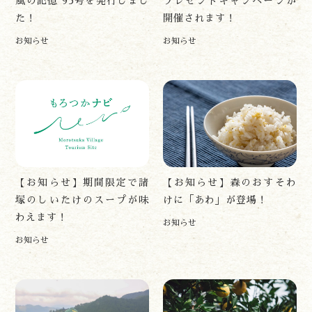
風の記憶 95号を発行しまし
プレゼントキャンペーンが
た！
開催されます！
お知らせ
お知らせ
遊ぶ
作る
食べる
【お知らせ】期間限定で諸
【お知らせ】森のおすそわ
泊まる
塚のしいたけのスープが味
けに「あわ」が登場！
買う
わえます！
観る
お知らせ
やま学校
お知らせ
開花情報
紅葉情報
神楽情報
森の風の記憶