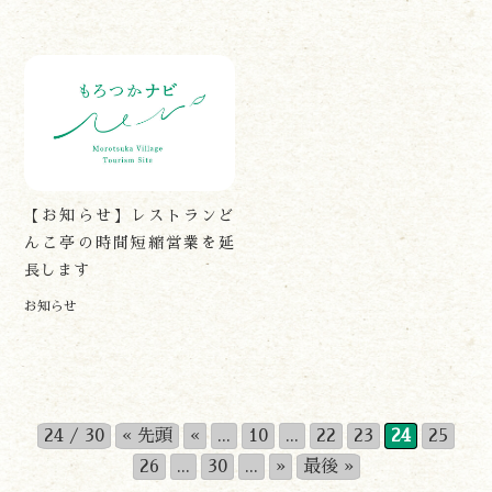
【お知らせ】レストランど
んこ亭の時間短縮営業を延
長します
お知らせ
24 / 30
« 先頭
«
...
10
...
22
23
24
25
26
...
30
...
»
最後 »