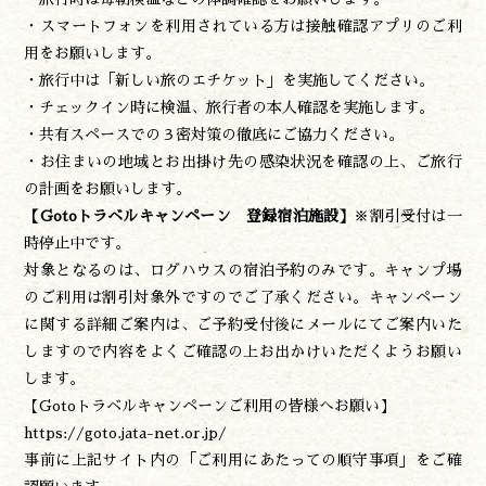
プライバシーポリシー
・スマートフォンを利用されている方は接触確認アプリのご利
用をお願いします。
・旅行中は「新しい旅のエチケット」を実施してください。
諸塚村観光協会
・チェックイン時に検温、旅行者の本人確認を実施します。
〒883-1301
宮崎県東臼杵郡諸塚村家代3068しいたけの館21内
・共有スペースでの３密対策の徹底にご協力ください。
0982-65-0178
TEL:
・お住まいの地域とお出掛け先の感染状況を確認の上、ご旅行
の計画をお願いします。
【Gotoトラベルキャンペーン 登録宿泊施設】
※割引受付は一
時停止中です。
対象となるのは、ログハウスの宿泊予約のみです。キャンプ場
のご利用は割引対象外ですのでご了承ください。キャンペーン
に関する詳細ご案内は、ご予約受付後にメールにてご案内いた
しますので内容をよくご確認の上お出かけいただくようお願い
します。
【Gotoトラベルキャンペーンご利用の皆様へお願い】
https://goto.jata-net.or.jp/
事前に上記サイト内の「ご利用にあたっての順守事項」をご確