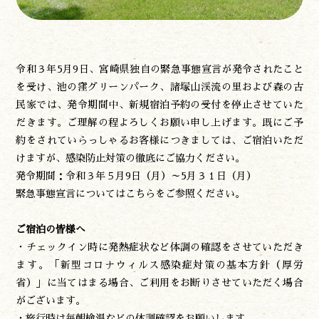
令和３年5月9日、宮崎県独自の緊急事態宣言が発令されたこと
遊ぶ
を受け、池の窪グリーンパーク、諸塚山渓流の里および森の古
作る
民家では、発令期間中、新規宿泊予約の受付を停止させていた
食べる
だきます。ご理解の程よろしくお願い申し上げます。既にご予
泊まる
約をされていらっしゃるお客様につきましては、ご宿泊いただ
買う
けますが、感染防止対策の徹底にご協力ください。
観る
発令期間：令和３年５月9日（月）～5月３１日（月）
やま学校
緊急事態宣言については
こちら
をご参照ください。
開花情報
紅葉情報
ご宿泊の皆様へ
神楽情報
・チェックイン時に発熱症状など体調の確認をさせていただき
森の風の記憶
ます。「新型コロナウィルス感染症対策の基本方針（厚労
アクセス
省）」に当てはまる場合、ご利用をお断りさせていただく場合
お問い合わせ
がございます。
諸塚村観光協会について
・旅行時は毎朝検温などの体調確認をお願いします。