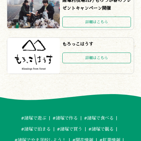
諸塚村役場HP/もろつか春のプレ
諸塚村観光協会
〒883-1301
ゼントキャンペーン開催
宮崎県東臼杵郡諸塚村家代3068しいたけの館21内
0982-65-0178
TEL:
詳細はこちら
もろっこはうす
詳細はこちら
#諸塚で遊ぶ
#諸塚で作る
#諸塚で食べる
#諸塚で泊まる
#諸塚で買う
#諸塚で観る
#諸塚でやま学校しよう！
#開花情報
#紅葉情報