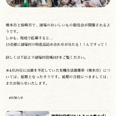
遊ぶ
作る
食べる
泊まる
熊本市と宮崎市で、諸塚のおいしいもの販売会が開催されるよ
買う
うです。
観る
しかも、現地で応募すると…
やま学校
15名様に諸塚村の特産品詰め合わせが当たる！！んですって！
開花情報
紅葉情報
詳しくは下記より諸塚村役場HPをご覧ください。
神楽情報
森の風の記憶
※4月29日に出展を予定していた有機生活創業祭（熊本市）につ
アクセス
いては、延期となったそうです。延期の日程につきましては、
お問い合わせ
またお知らせいたします。
諸塚村観光協会について
プライバシーポリシー
#お知らせ