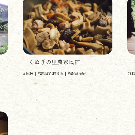
遊ぶ
作る
食べる
泊まる
くぬぎの里農家民宿
そ
買う
観る
#体験
#諸塚で泊まる
#農家民宿
#体
やま学校
開花情報
紅葉情報
神楽情報
森の風の記憶
アクセス
お問い合わせ
諸塚村観光協会について