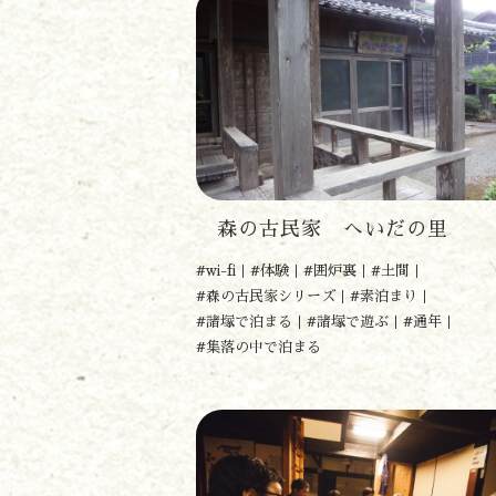
森の古民家 へいだの里
#wi-fi
#体験
#囲炉裏
#土間
#森の古民家シリーズ
#素泊まり
#諸塚で泊まる
#諸塚で遊ぶ
#通年
#集落の中で泊まる