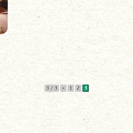
プライバシーポリシー
諸塚村観光協会
〒883-1301
宮崎県東臼杵郡諸塚村家代3068しいたけの館21内
0982-65-0178
TEL:
3 / 3
«
1
2
3