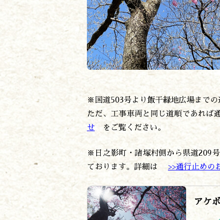
※国道503号より飯干緑地広場まで
ただ、工事車両と同じ道順であれば
せ
をご覧ください。
※日之影町・諸塚村側から県道209
ております。詳細は
>>通行止めの
アケ