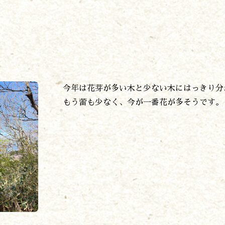
プライバシーポリシー
諸塚村観光協会
〒883-1301
宮崎県東臼杵郡諸塚村家代3068しいたけの館21内
0982-65-0178
TEL:
今年は花芽が多い木と少ない木にはっきり分
もう蕾も少なく、今が一番花が多そうです。