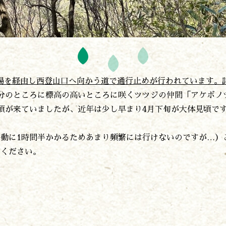
遊ぶ
作る
食べる
緑地広場を経由し西登山口へ向かう道で通行止めが行われています
泊まる
分のところに標高の高いところに咲くツツジの仲間「アケボノ
買う
頃が来ていましたが、近年は少し早まり4月下旬が大体見頃で
観る
やま学校
動に1時間半かかるためあまり頻繁には行けないのですが…）
開花情報
覧ください。
紅葉情報
神楽情報
森の風の記憶
アクセス
お問い合わせ
諸塚村観光協会について