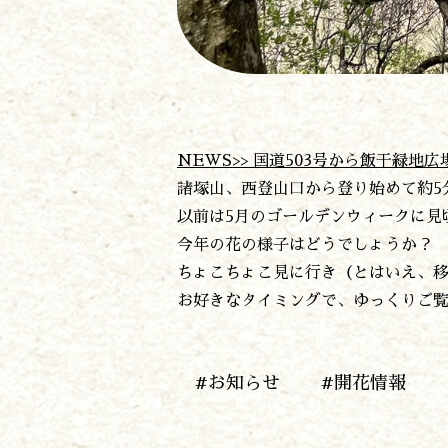
NEWS>> 国道503号から飯干
諸塚山、西登山口から登り始めて約5
以前は5月のゴールデンウィークに見
今年の花の様子はどうでしょうか？
ちょこちょこ見に行き（とはいえ、移
お好きなタイミングで、ゆっくりご
#お知らせ
#開花情報