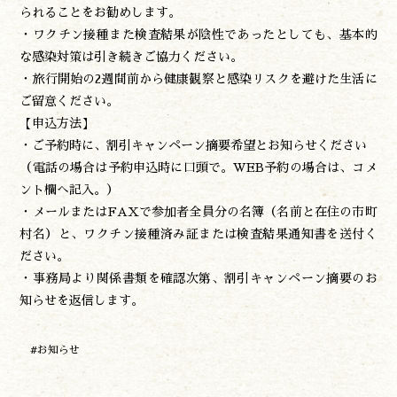
開花情報
られることをお勧めします。
紅葉情報
・ワクチン接種また検査結果が陰性であったとしても、基本的
神楽情報
な感染対策は引き続きご協力ください。
森の風の記憶
・旅行開始の2週間前から健康観察と感染リスクを避けた生活に
アクセス
ご留意ください。
お問い合わせ
【申込方法】
諸塚村観光協会について
・ご予約時に、割引キャンペーン摘要希望とお知らせください
プライバシーポリシー
（電話の場合は予約申込時に口頭で。WEB予約の場合は、コメ
ント欄へ記入。）
・メールまたはFAXで参加者全員分の名簿（名前と在住の市町
村名）と、ワクチン接種済み証または検査結果通知書を送付く
諸塚村観光協会
〒883-1301
ださい。
宮崎県東臼杵郡諸塚村家代3068しいたけの館21内
・事務局より関係書類を確認次第、割引キャンペーン摘要のお
0982-65-0178
TEL:
知らせを返信します。
#お知らせ