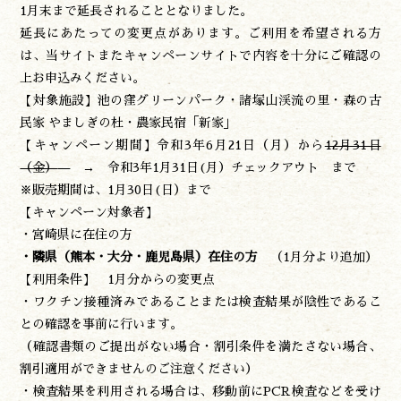
1月末まで延長されることとなりました。
延長にあたっての変更点があります。ご利用を希望される方
は、当サイトまたキャンペーンサイトで内容を十分にご確認の
上お申込みください。
【対象施設】池の窪グリーンパーク・諸塚山渓流の里・森の古
民家 やましぎの杜・農家民宿「新家」
【キャンペーン期間】令和3年6月21日（月）から
12月31日
（金）
→ 令和3年1月31日(月）チェックアウト まで
※販売期間は、1月30日(日）まで
【キャンペーン対象者】
・宮崎県に在住の方
遊ぶ
・隣県（熊本・大分・鹿児島県）在住の方
（1月分より追加）
作る
【利用条件】 1月分からの変更点
食べる
・ワクチン接種済みであることまたは検査結果が陰性であるこ
泊まる
との確認を事前に行います。
買う
（確認書類のご提出がない場合・割引条件を満たさない場合、
観る
割引適用ができませんのご注意ください）
やま学校
・検査結果を利用される場合は、移動前にPCR検査などを受け