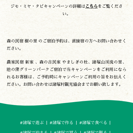
ジモ・ミヤ・タビキャンペーンの詳細は
こちら
をご覧くださ
い。
森の民宿 樹の里 のご宿泊予約は、直接宿の方へお問い合わせく
ださい。
農家民宿 新家 、森の古民家 やましぎの杜、諸塚山渓流の里、
池の窪グリーンパークご宿泊で当キャンペーンをご利用になら
れるお客様は、ご予約時にキャンペーンご利用の旨をお伝えく
ださい。お問い合わせは諸塚村観光協会までお願い致します。
#諸塚で遊ぶ
#諸塚で作る
#諸塚で食べる
#諸塚で泊まる
#諸塚で買う
#諸塚で観る