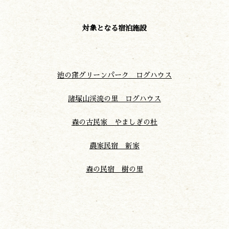
対象となる宿泊施設
池の窪グリーンパーク ログハウス
諸塚山渓流の里 ログハウス
森の古民家 やましぎの
杜
農家民宿 新家
森の民宿 樹の里