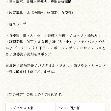
・専用浴室、専用水洗便所、専用台所完備
お問い合わせ
諸塚村観光協会について
・炊事道具一式（冷蔵庫、炊飯器、食器類）
プライバシーポリシー
・薪ストーブ
・食器類 皿（大・小） / 茶碗 / 汁碗・ / コップ / 湯飲み /
諸塚村観光協会
〒883-1301
・調理器具 包丁 / まな板 / 鍋（大・小） / フライパン / やか
宮崎県東臼杵郡諸塚村家代3068しいたけの館21内
ん / ピーラー / すり下ろし / ボール / ザル / おたま / しゃも
0982-65-0178
TEL:
じ / 食器洗い洗剤＆スポンジ
※お箸 / 調味料等 / バスタオル / タオル / 歯ブラシ / シャンプ
ー類は備え付けがございません。
〔料金設定〕金額はすべて税込です。
ログハウス 1棟
12,000円/1泊