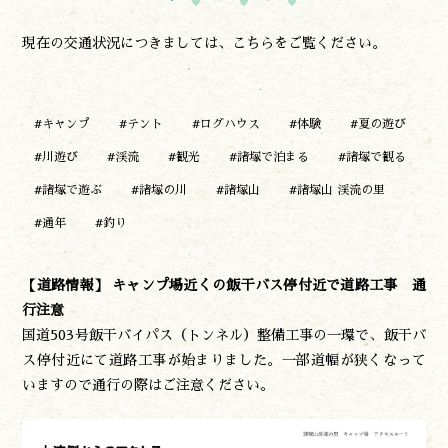
現在の交通状況につきましては、こちらをご覧ください。
#キャンプ
#テント
#ログハウス
#体験
#夏の遊び
#川遊び
#渓流
#観光
#諸塚で泊まる
#諸塚で観る
#諸塚で遊ぶ
#諸塚の川
#諸塚山
#諸塚山 渓流の里
#通年
#釣り
【道路情報】 キャンプ場近くの飯干バス停付近で道路工事 通
行注意
国道503号飯干バイパス（トンネル）整備工事の一環で、飯干バ
ス停付近にて道路工事が始まりました。一部道幅が狭くなって
いますので通行の際はご注意ください。