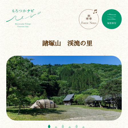
諸塚山 渓流の里