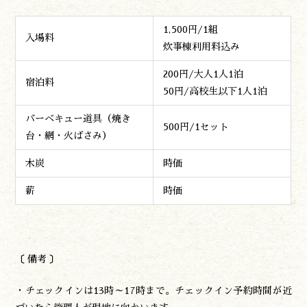
1,500円/1組
入場料
炊事棟利用料込み
200円/大人1人1泊
宿泊料
50円/高校生以下1人1泊
バーベキュー道具（焼き
500円/1セット
台・網・火ばさみ）
木炭
時価
薪
時価
〔 備考 〕
・チェックインは13時～17時まで。チェックイン予約時間が近