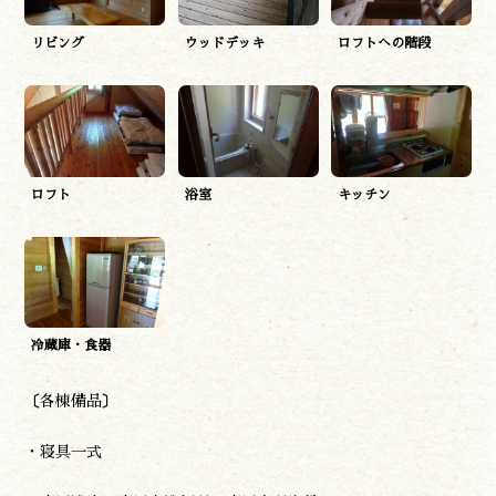
リビング
ウッドデッキ
ロフトへの階段
遊ぶ
ロフト
浴室
キッチン
作る
食べる
泊まる
買う
観る
やま学校
冷蔵庫・食器
開花情報
紅葉情報
〔各棟備品〕
神楽情報
・寝具一式
森の風の記憶
アクセス