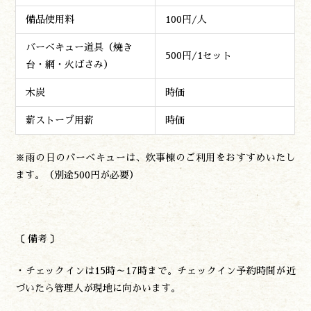
備品使用料
100円/人
バーベキュー道具（焼き
500円/1セット
台・網・火ばさみ）
木炭
時価
薪ストーブ用薪
時価
※雨の日のバーベキューは、炊事棟のご利用をおすすめいたし
ます。（別途500円が必要）
〔 備考 〕
・チェックインは15時～17時まで。チェックイン予約時間が近
づいたら管理人が現地に向かいます。