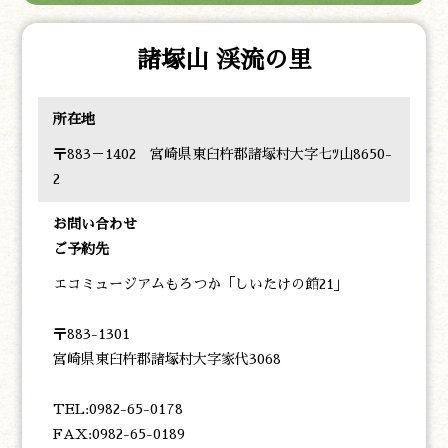
諸塚山 渓流の里
所在地
〒883－1402 宮崎県東臼杵郡諸塚村大字七ﾂ山8650-
2
お問い合わせ
ご予約先
エコミュージアムもろつか「しいたけの館21」
〒883-1301
宮崎県東臼杵郡諸塚村大字家代3068
TEL:0982-65-0178
FAX:0982-65-0189