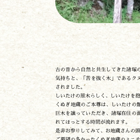
古の昔から自然と共生してきた諸塚
気持ちと、「苦を抜く木」であるク
されました。
しいたけの原木らしく、しいたけを
くぬぎ地蔵のご本尊は、しいたけの
巨木を譲っていただき、諸塚在住の
れてほっとする時間が流れます。
是非お参りしてみて、お地蔵さんの
ご要望の多かったくぬぎ地蔵のミニ