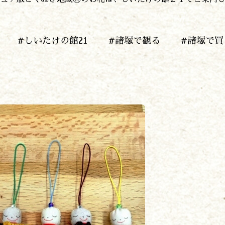
泊まる
買う
観る
#しいたけの館21
#諸塚で観る
#諸塚で買
やま学校
開花情報
紅葉情報
神楽情報
森の風の記憶
アクセス
お問い合わせ
諸塚村観光協会について
プライバシーポリシー
諸塚村観光協会
〒883-1301
宮崎県東臼杵郡諸塚村家代3068しいたけの館21内
0982-65-0178
TEL: