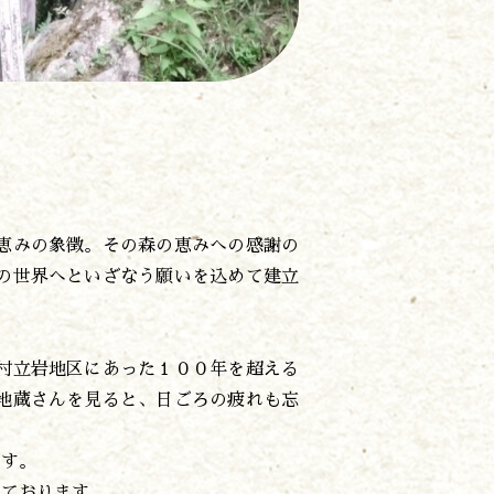
恵みの象徴。その森の恵みへの感謝の
の世界へといざなう願いを込めて建立
村立岩地区にあった１００年を超える
地蔵さんを見ると、日ごろの疲れも忘
ます。
しております。