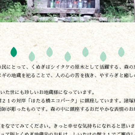
の民にとって、くぬぎはシイタケの原木として活躍する、森の
ヌギの地蔵を祀ることで、人の心の苦を抜き、やすらぎと癒し
抱いた世にも珍しいお地蔵様になっています。
館２１の対岸「ほたる橋エコパーク」に鎮座しています。諸塚
面師が彫ったものです。森の中に鎮座するおだやかな表情のお
遊ぶ
頭をなでてみてください。きっと幸せな気持ちになれると思い
作る
チュア版とくぬぎ地蔵Ⓡのお札は、しいたけの館２１でご案内
食べる