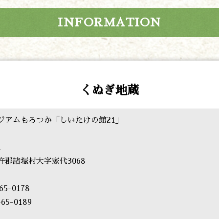
INFORMATION
くぬぎ地蔵
ジアムもろつか「しいたけの館21」
1
杵郡諸塚村大字家代3068
65-0178
65-0189