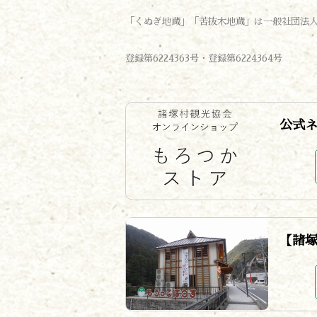
「くぬぎ地蔵」「苦抜木地蔵」は一般社団法
登録第6224363号・登録第6224364号
公式
【諸