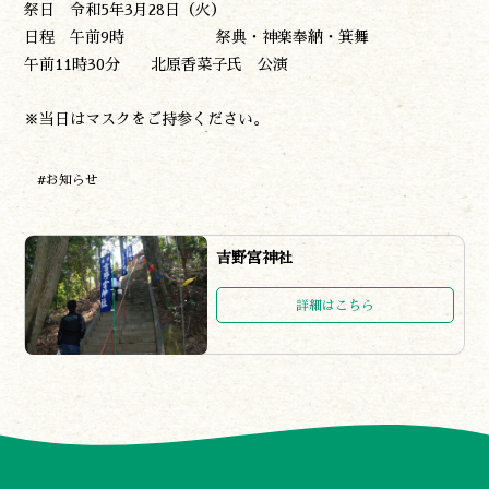
祭日 令和5年3月28日（火）
日程 午前9時 祭典・神楽奉納・箕舞
諸塚村観光協会
〒883-1301
午前11時30分 北原香菜子氏 公演
宮崎県東臼杵郡諸塚村家代3068しいたけの館21内
0982-65-0178
TEL:
※当日はマスクをご持参ください。
#お知らせ
吉野宮神社
詳細はこちら