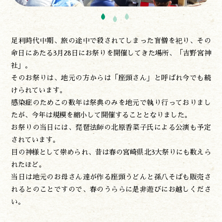
遊ぶ
作る
足利時代中期、旅の途中で殺されてしまった盲僧を祀り、その
食べる
命日にあたる3月28日にお祭りを開催してきた場所、「吉野宮神
泊まる
社」。
買う
そのお祭りは、地元の方からは「座頭さん」と呼ばれ今でも続
観る
けられています。
やま学校
感染症のためこの数年は祭典のみを地元で執り行っておりまし
開花情報
たが、今年は規模を縮小して開催することとなりました。
紅葉情報
お祭りの当日には、琵琶法師の北原香菜子氏による公演も予定
神楽情報
されています。
森の風の記憶
目の神様として崇められ、昔は春の宮崎県北3大祭りにも数えら
アクセス
れたほど。
お問い合わせ
当日は地元のお母さん達が作る座頭うどんと孫八そばも販売さ
諸塚村観光協会について
れるとのことですので、春のうららに是非遊びにお越しくださ
プライバシーポリシー
い。