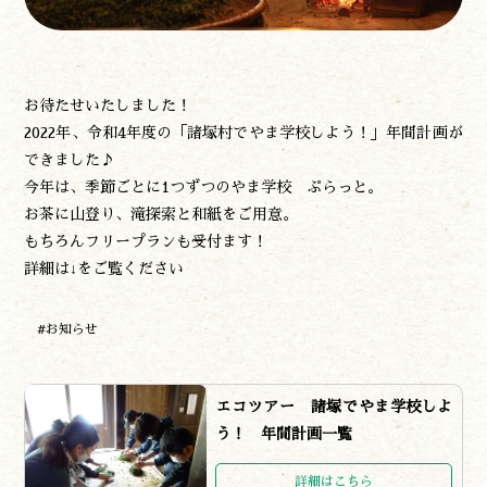
食べる
泊まる
買う
観る
お待たせいたしました！
やま学校
2022年、令和4年度の「諸塚村でやま学校しよう！」年間計画が
開花情報
できました♪
紅葉情報
今年は、季節ごとに1つずつのやま学校 ぷらっと。
神楽情報
お茶に山登り、滝探索と和紙をご用意。
森の風の記憶
もちろんフリープランも受付ます！
アクセス
詳細は↓をご覧ください
お問い合わせ
諸塚村観光協会について
#お知らせ
プライバシーポリシー
エコツアー 諸塚でやま学校しよ
う！ 年間計画一覧
諸塚村観光協会
〒883-1301
宮崎県東臼杵郡諸塚村家代3068しいたけの館21内
詳細はこちら
0982-65-0178