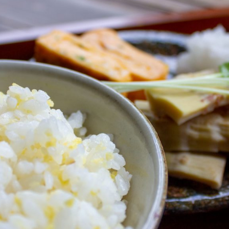
遊ぶ
作る
食べる
泊まる
買う
観る
やま学校
開花情報
紅葉情報
神楽情報
森の風の記憶