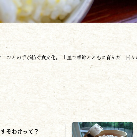
アクセス
お問い合わせ
諸塚村観光協会について
プライバシーポリシー
諸塚村観光協会
と ひとの手が紡ぐ食文化。 山里で季節とともに育んだ 日々
〒883-1301
宮崎県東臼杵郡諸塚村家代3068しいたけの館21内
0982-65-0178
TEL:
おすそわけって？