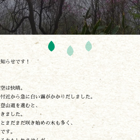
開花情報
紅葉情報
神楽情報
森の風の記憶
アクセス
お問い合わせ
諸塚村観光協会について
プライバシーポリシー
お知らせです！
諸塚村観光協会
、空は快晴。
〒883-1301
宮崎県東臼杵郡諸塚村家代3068しいたけの館21内
場付近から急に白い霧がかかりだしました。
0982-65-0178
TEL:
の登山道を進むと、
てきました。
るとまだまだ咲き始めの木も多く、
うです。