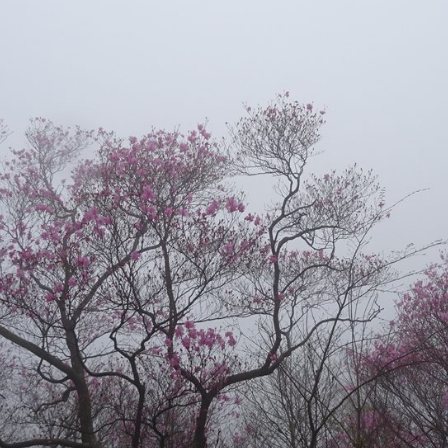
遊ぶ
作る
食べる
泊まる
買う
観る
やま学校