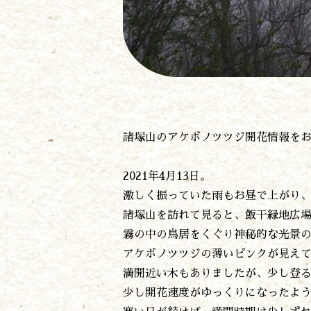
諸塚山のアケボノツツジ開花情報を
2021年4月13日。
激しく振っていた雨もお昼で上がり
諸塚山を訪れて見ると、飯干緑地広
霧の中の鳥居をくぐり神秘的な光景
アケボノツツジの薄いピンクが見え
満開近い木もありましたが、少し登
少し開花速度がゆっくりになったよ