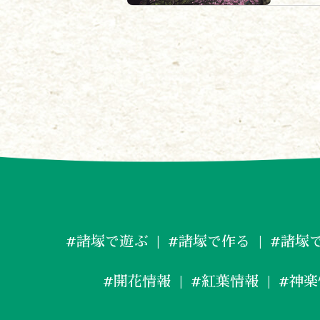
#諸塚で遊ぶ
#諸塚で作る
#諸塚
#開花情報
#紅葉情報
#神楽