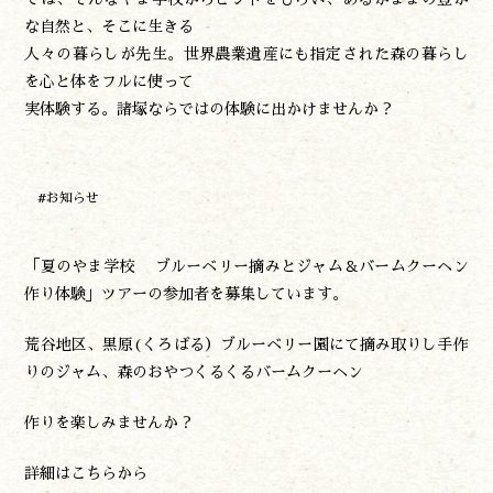
な自然と、そこに生きる
神楽情報
人々の暮らしが先生。世界農業遺産にも指定された森の暮らし
森の風の記憶
を心と体をフルに使って
アクセス
実体験する。諸塚ならではの体験に出かけませんか？
お問い合わせ
諸塚村観光協会について
プライバシーポリシー
#お知らせ
諸塚村観光協会
「夏のやま学校 ブルーベリー摘みとジャム＆バームクーヘン
〒883-1301
宮崎県東臼杵郡諸塚村家代3068しいたけの館21内
作り体験」ツアーの参加者を募集しています。
0982-65-0178
TEL:
荒谷地区、黒原(くろばる）ブルーベリー園にて摘み取りし手作
りのジャム、森のおやつくるくるバームクーヘン
作りを楽しみませんか？
詳細はこちらから