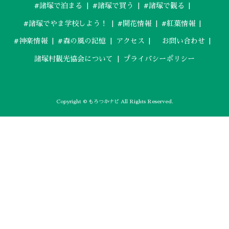
#諸塚で泊まる
#諸塚で買う
#諸塚で観る
#諸塚でやま学校しよう！
#開花情報
#紅葉情報
#神楽情報
#森の風の記憶
アクセス
お問い合わせ
諸塚村観光協会について
プライバシーポリシー
Copyright © もろつかナビ All Rights Reserved.