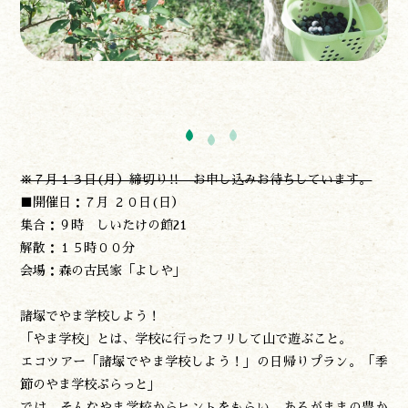
※７月１３日(月）締切り‼ お申し込みお待ちしています。
■開催日：７月 ２０日(日）
遊ぶ
集合：９時 しいたけの館21
作る
解散：１５時００分
食べる
会場：森の古民家「よしや」
泊まる
買う
諸塚でやま学校しよう！
観る
「やま学校」とは、学校に行ったフリして山で遊ぶこと。
エコツアー「諸塚でやま学校しよう！」の日帰りプラン。「季
やま学校
節のやま学校ぷらっと」
開花情報
では、そんなやま学校からヒントをもらい、あるがままの豊か
紅葉情報