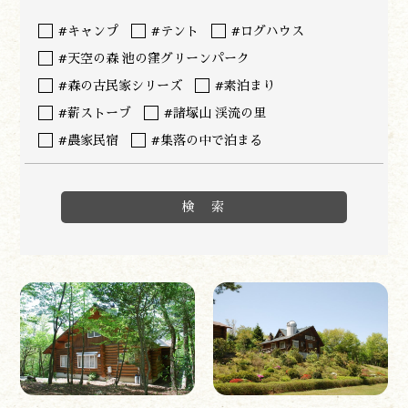
#キャンプ
#テント
#ログハウス
#天空の森 池の窪グリーンパーク
#森の古民家シリーズ
#素泊まり
遊ぶ
#薪ストーブ
#諸塚山 渓流の里
作る
食べる
#農家民宿
#集落の中で泊まる
泊まる
買う
観る
やま学校
開花情報
紅葉情報
神楽情報
森の風の記憶
アクセス
お問い合わせ
諸塚村観光協会について