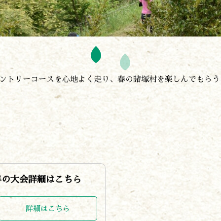
やま学校
開花情報
紅葉情報
神楽情報
森の風の記憶
アクセス
カントリーコースを心地よく走り、春の諸塚村を楽しんでもら
お問い合わせ
諸塚村観光協会について
プライバシーポリシー
諸塚村観光協会
〒883-1301
宮崎県東臼杵郡諸塚村家代3068しいたけの館21内
0982-65-0178
5年の大会詳細はこちら
TEL:
詳細はこちら