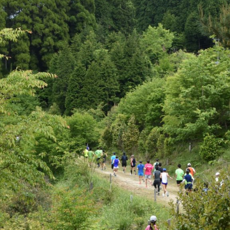
遊ぶ
作る
食べる
泊まる
買う
観る