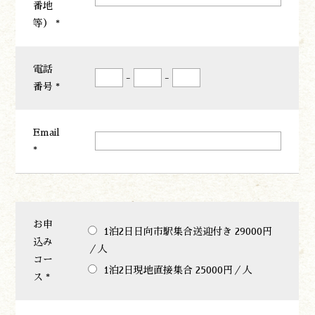
番地
開花情報
等） *
紅葉情報
神楽情報
電話
森の風の記憶
-
-
番号 *
アクセス
お問い合わせ
諸塚村観光協会について
Email
プライバシーポリシー
*
諸塚村観光協会
〒883-1301
宮崎県東臼杵郡諸塚村家代3068しいたけの館21内
お申
1泊2日日向市駅集合送迎付き 29000円
0982-65-0178
TEL:
込み
／人
コー
1泊2日現地直接集合 25000円／人
ス *