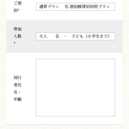
ご宿
泊*
参加
人数
*
同行
者氏
名・
年齢