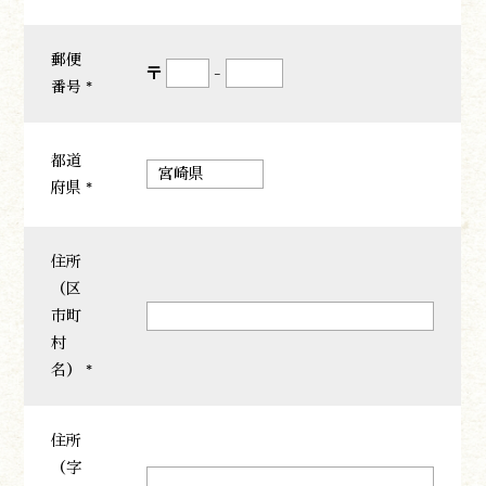
郵便
〒
-
番号 *
都道
府県 *
住所
（区
市町
遊ぶ
村
作る
名） *
食べる
泊まる
買う
住所
観る
（字
やま学校