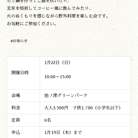
竹で鍋を作ってご飯を炊いたり、
森の風の記憶
玄米を焙煎してコーヒー風に飲んでみたり、
アクセス
火のぬくもりを感じながら野外料理を楽しむ会です。
お問い合わせ
お気軽にご参加ください。
諸塚村観光協会について
プライバシーポリシー
#お知らせ
諸塚村観光協会
1月22日（日）
〒883-1301
宮崎県東臼杵郡諸塚村家代3068しいたけの館21内
開催日時
0982-65-0178
10:00～15:00
TEL:
会場
池ノ窪グリーンパーク
料金
大人3,500円 子供1,700（小学生以下）
定員
6名
申込
1月19日（木）まで