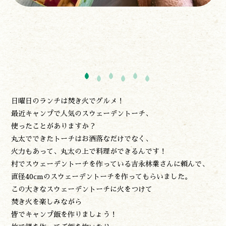
日曜日のランチは焚き火でグルメ！
遊ぶ
最近キャンプで人気のスウェーデントーチ、
作る
使ったことがありますか？
食べる
丸太でできたトーチはお洒落なだけでなく、
泊まる
火力もあって、丸太の上で料理ができるんです！
買う
村でスウェーデントーチを作っている吉永林業さんに頼んで、
観る
直径40cmのスウェーデントーチを作ってもらいました。
やま学校
この大きなスウェーデントーチに火をつけて
開花情報
焚き火を楽しみながら
紅葉情報
皆でキャンプ飯を作りましょう！
神楽情報