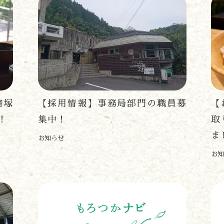
諸塚
【採用情報】事務局部門の職員募
【
！
集中！
取
遊ぶ
ま
作る
お知らせ
食べる
お知
泊まる
買う
観る
やま学校
開花情報
紅葉情報