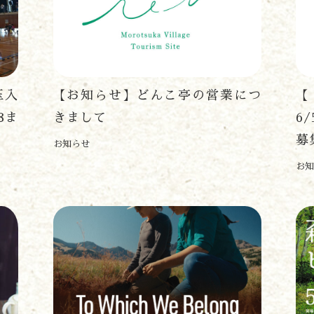
神楽情報
森の風の記憶
アクセス
お問い合わせ
諸塚村観光協会について
玉入
【お知らせ】どんこ亭の営業につ
プライバシーポリシー
8ま
きまして
6
募
お知らせ
お知
諸塚村観光協会
〒883-1301
宮崎県東臼杵郡諸塚村家代3068しいたけの館21内
0982-65-0178
TEL: