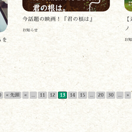
今話題の映画！『君の根は』
【
ノ
お知らせ
ちを
お知
0
« 先頭
«
...
11
12
13
14
15
...
20
30
...
»