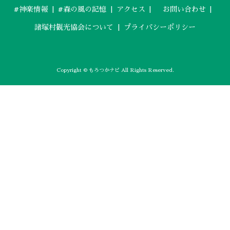
#神楽情報
#森の風の記憶
アクセス
お問い合わせ
開花情報
紅葉情報
諸塚村観光協会について
プライバシーポリシー
神楽情報
森の風の記憶
アクセス
Copyright © もろつかナビ All Rights Reserved.
お問い合わせ
諸塚村観光協会について
プライバシーポリシー
諸塚村観光協会
〒883-1301
宮崎県東臼杵郡諸塚村家代3068しいたけの館21内
0982-65-0178
TEL: