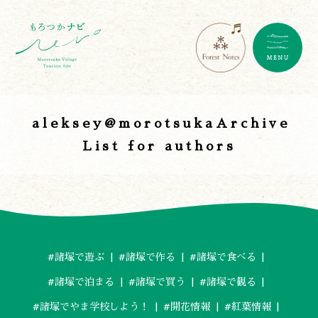
aleksey@morotsukaArchive
List for authors
遊ぶ
作る
食べる
#諸塚で遊ぶ
#諸塚で作る
#諸塚で食べる
泊まる
買う
#諸塚で泊まる
#諸塚で買う
#諸塚で観る
観る
#諸塚でやま学校しよう！
#開花情報
#紅葉情報
やま学校