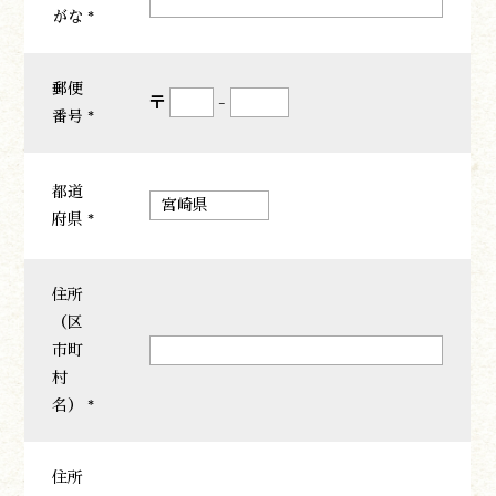
がな *
郵便
〒
-
番号 *
都道
府県 *
住所
遊ぶ
（区
作る
市町
食べる
村
泊まる
名） *
買う
観る
やま学校
住所
開花情報