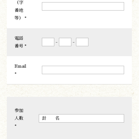
（字
紅葉情報
番地
神楽情報
等） *
森の風の記憶
アクセス
お問い合わせ
電話
-
-
諸塚村観光協会について
番号 *
プライバシーポリシー
Email
*
諸塚村観光協会
〒883-1301
宮崎県東臼杵郡諸塚村家代3068しいたけの館21内
0982-65-0178
TEL:
参加
人数
*