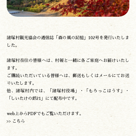
食べる
泊まる
買う
観る
やま学校
諸塚村観光協会の通信誌「森の風の記憶」102号を発行いたしま
開花情報
した。
紅葉情報
神楽情報
諸塚村在住の皆様へは、村報と一緒に各ご家庭へお届けいたし
森の風の記憶
ます。
アクセス
ご購読いただいている皆様へは、郵送もしくはメールにてお送
お問い合わせ
りいたします。
諸塚村観光協会について
他、諸塚村内では、「諸塚村役場」・「もろっこはうす」・
プライバシーポリシー
「しいたけの館21」にて配布中です。
web上からPDFでもご覧いただけます。
諸塚村観光協会
>> こちら
〒883-1301
宮崎県東臼杵郡諸塚村家代3068しいたけの館21内
0982-65-0178
TEL: