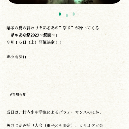
諸塚の夏の終わりを彩るあの”祭り”が帰ってくる…
「
ぎゃあな祭2023～祭開～
」
遊ぶ
９月１６日（土）開催決定！！
作る
食べる
※小雨決行
泊まる
買う
観る
やま学校
開花情報
#お知らせ
紅葉情報
神楽情報
森の風の記憶
当日は、村内小中学生によるパフォーマンスのほか、
アクセス
魚のつかみ捕り大会（※子ども限定）、カラオケ大会
お問い合わせ