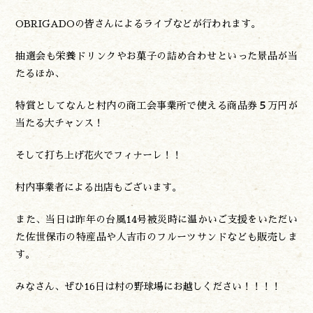
諸塚村観光協会について
OBRIGADOの皆さんによるライブなどが行われます。
プライバシーポリシー
抽選会も栄養ドリンクやお菓子の詰め合わせといった景品が当
たるほか、
諸塚村観光協会
〒883-1301
特賞としてなんと村内の商工会事業所で使える商品券
５
万円が
宮崎県東臼杵郡諸塚村家代3068しいたけの館21内
当たる大チャンス！
0982-65-0178
TEL:
そして打ち上げ花火でフィナーレ！！
村内事業者による出店もございます。
また、当日は昨年の台風14号被災時に温かいご支援をいただい
た佐世保市の特産品や人吉市のフルーツサンドなども販売しま
す。
みなさん、ぜひ16日は村の野球場にお越しください！！！！