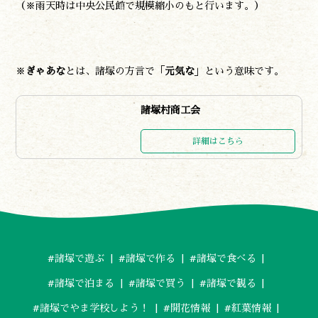
（※雨天時は中央公民館で規模縮小のもと行います。）
※
ぎゃあな
とは、諸塚の方言で「
元気な
」という意味です。
諸塚村商工会
詳細はこちら
#諸塚で遊ぶ
#諸塚で作る
#諸塚で食べる
#諸塚で泊まる
#諸塚で買う
#諸塚で観る
#諸塚でやま学校しよう！
#開花情報
#紅葉情報