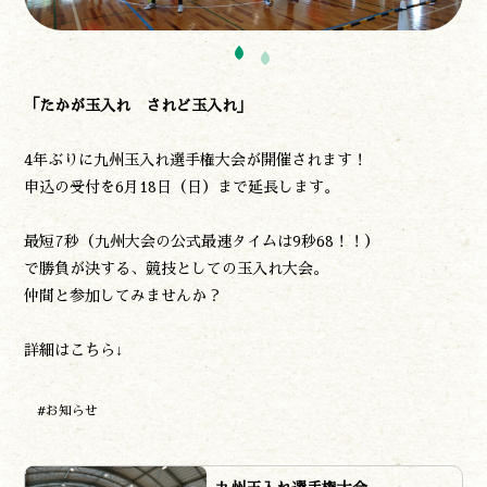
作る
食べる
泊まる
買う
「たかが玉入れ されど玉入れ」
観る
やま学校
4年ぶりに九州玉入れ選手権大会が開催されます！
開花情報
申込の受付を6月18日（日）まで延長します。
紅葉情報
神楽情報
最短7秒（九州大会の公式最速タイムは9秒68！！）
森の風の記憶
で勝負が決する、競技としての玉入れ大会。
アクセス
仲間と参加してみませんか？
お問い合わせ
諸塚村観光協会について
詳細はこちら↓
プライバシーポリシー
#お知らせ
諸塚村観光協会
〒883-1301
宮崎県東臼杵郡諸塚村家代3068しいたけの館21内