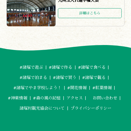
九州玉入れ選手権大会
0982-65-0178
TEL:
詳細はこちら
#諸塚で遊ぶ
#諸塚で作る
#諸塚で食べる
#諸塚で泊まる
#諸塚で買う
#諸塚で観る
#諸塚でやま学校しよう！
#開花情報
#紅葉情報
#神楽情報
#森の風の記憶
アクセス
お問い合わせ
諸塚村観光協会について
プライバシーポリシー