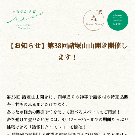
【お知らせ】第38回諸塚山山開き開催し
ます！
遊ぶ
第38回 諸塚山山開きは、例年通りの神事や諸塚村の特産品販
作る
売・甘酒のふるまいだけでなく、
食べる
あったか軽食の販売や竹を使って遊べるスペースもご用意！
泊まる
密を避けて登りたい方には、3月12日～26日までの期間たっぷり
買う
挑戦できる「諸塚村クエストⅡ」を開催！
観る
天孫降臨の諸塚山と林業の村諸塚をのんびり楽しんでみません