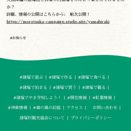
やま学校
か？
開花情報
詳細、情報の公開はこちらから↓ 順次公開！
紅葉情報
https://morotsuka-campaign.studio.site/yamabiraki
神楽情報
森の風の記憶
#お知らせ
アクセス
お問い合わせ
諸塚村観光協会について
プライバシーポリシー
#諸塚で遊ぶ
#諸塚で作る
#諸塚で食べる
#諸塚で泊まる
#諸塚で買う
#諸塚で観る
諸塚村観光協会
〒883-1301
宮崎県東臼杵郡諸塚村家代3068しいたけの館21内
#諸塚でやま学校しよう！
#開花情報
#紅葉情報
0982-65-0178
TEL:
#神楽情報
#森の風の記憶
アクセス
お問い合わせ
諸塚村観光協会について
プライバシーポリシー