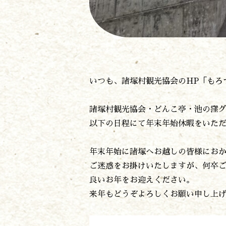
いつも、諸塚村観光協会のHP「もろ
諸塚村観光協会・どんこ亭・池の窪
以下の日程にて年末年始休暇をいた
年末年始に諸塚へお越しの皆様にお
ご迷惑をお掛けいたしますが、何卒
良いお年をお迎えください。
来年もどうぞよろしくお願い申し上