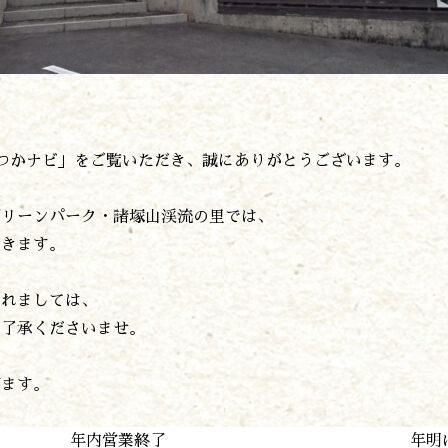
森の風の記憶
アクセス
お問い合わせ
諸塚村観光協会について
プライバシーポリシー
つかナビ」をご覧いただき、誠にありがとうございます。
諸塚村観光協会
グリーンパーク・諸塚山渓流の里では、
〒883-1301
宮崎県東臼杵郡諸塚村家代3068しいたけの館21内
だきます。
0982-65-0178
TEL:
かれましては、
ご了承くださいませ。
げます。
年内営業終了
年明