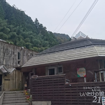
遊ぶ
作る
食べる
泊まる
買う
観る
やま学校
開花情報
紅葉情報
神楽情報