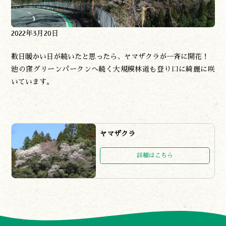
諸塚村観光協会
〒883-1301
2022年3月20日
宮崎県東臼杵郡諸塚村家代3068しいたけの館21内
0982-65-0178
TEL:
数日暖かい日が続いたと思ったら、ヤマザクラが一斉に開花！
池の窪グリーンパークンへ続く大規模林道も登り口に綺麗に咲
いています。
ヤマザクラ
詳細はこちら