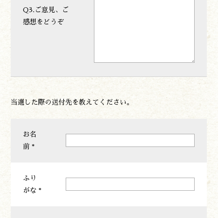
プライバシーポリシー
Q3.ご意見、ご
感想をどうぞ
諸塚村観光協会
〒883-1301
宮崎県東臼杵郡諸塚村家代3068しいたけの館21内
0982-65-0178
TEL:
当選した際の送付先を教えてください。
お名
前 *
ふり
がな *