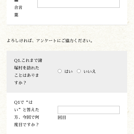
編
合言
葉
よろしければ、アンケートにご協力ください。
Q1.これまで諸
塚村を訪れた
はい
いいえ
ことはありま
すか？
Q1で“は
い”と答えた
方、今回で何
回目
度目ですか？