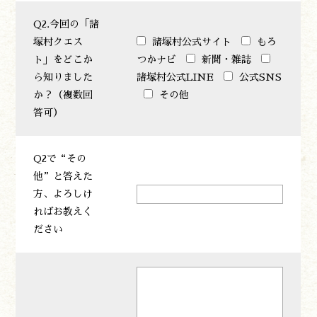
Q2.今回の「諸
塚村クエス
諸塚村公式サイト
もろ
ト」をどこか
つかナビ
新聞・雑誌
遊ぶ
ら知りました
諸塚村公式LINE
公式SNS
作る
か？（複数回
その他
食べる
答可）
泊まる
買う
Q2で“その
観る
他”と答えた
やま学校
方、よろしけ
開花情報
ればお教えく
紅葉情報
ださい
神楽情報
森の風の記憶
アクセス
お問い合わせ
諸塚村観光協会について