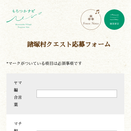
諸塚村クエスト応募フォーム
*マークがついている項目は必須事項です
ヤマ
編
合言
葉
マチ